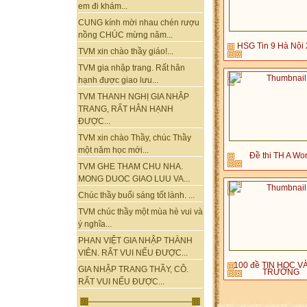
em đi khám...
CUNG kính mời nhau chén rượu
nồng CHÚC mừng năm...
HSG Tin 9 Hà Nội
TVM xin chào thầy giáo!...
TVM gia nhập trang. Rất hân
hạnh được giao lưu...
TVM THANH NGHỊ GIA NHẬP
TRANG, RẤT HÂN HẠNH
ĐƯỢC...
TVM xin chào Thầy, chúc Thầy
một năm học mới...
Đề thi TH A Wo
TVM GHE THAM CHU NHA.
MONG DUOC GIAO LUU VA...
Chúc thầy buổi sáng tốt lành. ...
TVM chúc thầy một mùa hè vui và
ý nghĩa...
PHAN VIỆT GIA NHẬP THÀNH
VIÊN. RẤT VUI NẾU ĐƯỢC...
100 đề TIN HOC V
GIA NHẬP TRANG THẦY, CÔ.
TRƯỜNG
RẤT VUI NẾU ĐƯỢC...