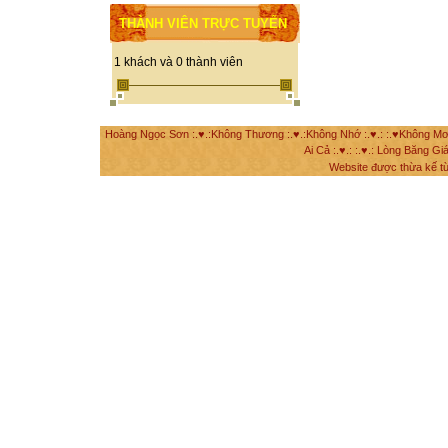
THÀNH VIÊN TRỰC TUYẾN
1 khách và 0 thành viên
Hoàng Ngọc Sơn :.♥.:Không Thương :.♥.:Không Nhớ :.♥.: :.♥Không Mơ Mộ
Ai Cả :.♥.: :.♥.: Lòng Băng Giá
Website được thừa kế t