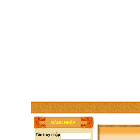
TRANG CHỦ
THÀNH VIÊN
TRỢ GIÚP
WEBSITE 
ĐĂNG NHẬP
Tên truy nhập