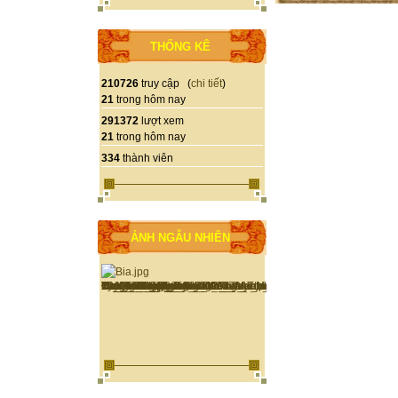
THỐNG KÊ
210726
truy cập (
chi tiết
)
21
trong hôm nay
291372
lượt xem
21
trong hôm nay
334
thành viên
ẢNH NGẪU NHIÊN