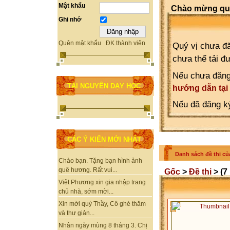
Mật khẩu
Chào mừng quý
Ghi nhớ
Quên mật khẩu
ĐK thành viên
Quý vị chưa đă
chưa thể tải đ
Nếu chưa đăng
TÀI NGUYÊN DẠY HỌC
hướng dẫn tại
Nếu đã đăng ký
CÁC Ý KIẾN MỚI NHẤT
Danh sách đề thi của
Chào bạn. Tặng bạn hình ảnh
quê hương. Rất vui...
Gốc
>
Đề thi
> (7 
Việt Phương xin gia nhập trang
chủ nhà, sớm mời...
Xin mời quý Thầy, Cô ghé thăm
và thư giản...
Nhân ngày mùng 8 tháng 3. Chị