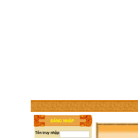
TRANG CHỦ
THÀNH VIÊN
TRỢ GIÚP
WEBSITE 
ĐĂNG NHẬP
Tên truy nhập