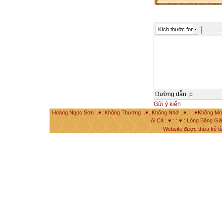
Kích thước font
Đường dẫn
:
p
Gửi ý kiến
Hoàng Ngọc Sơn :.♥.:Không Thương :.♥.:Không Nhớ :.♥.: :.♥Không Mơ Mộ
Ai Cả :.♥.: :.♥.: Lòng Băng Giá
Website được thừa kế t