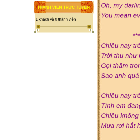
Oh, my darlin
THÀNH VIÊN TRỰC TUYẾN
You mean ev
1 khách và 0 thành viên
**
Chiều nay tr
Trời thu như
Gọi thầm t
Sao anh quá 
Chiều nay tr
Tình em đan
Chiều không 
Mưa rơi hắt 