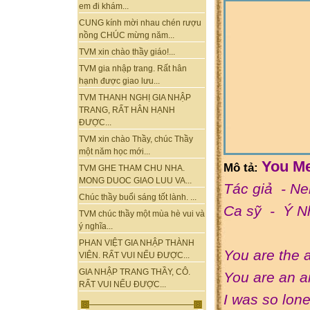
em đi khám...
CUNG kính mời nhau chén rượu
nồng CHÚC mừng năm...
TVM xin chào thầy giáo!...
TVM gia nhập trang. Rất hân
hạnh được giao lưu...
TVM THANH NGHỊ GIA NHẬP
TRANG, RẤT HÂN HẠNH
ĐƯỢC...
TVM xin chào Thầy, chúc Thầy
một năm học mới...
You Me
Mô tả:
TVM GHE THAM CHU NHA.
MONG DUOC GIAO LUU VA...
Tác giả - Ne
Chúc thầy buổi sáng tốt lành. ...
Ca sỹ - Ý N
TVM chúc thầy một mùa hè vui và
ý nghĩa...
PHAN VIỆT GIA NHẬP THÀNH
You are the 
VIÊN. RẤT VUI NẾU ĐƯỢC...
GIA NHẬP TRANG THẦY, CÔ.
You are an a
RẤT VUI NẾU ĐƯỢC...
I was so lone