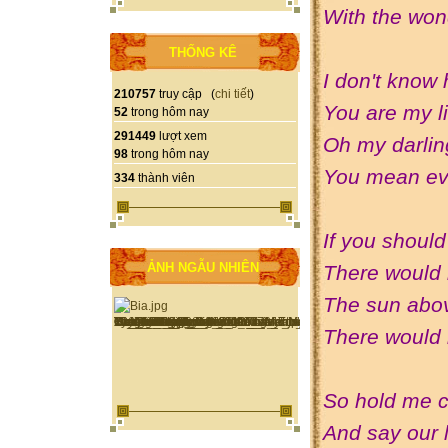
With the won
THỐNG KÊ
I don't know 
210757
truy cập (
chi tiết
)
You are my li
52
trong hôm nay
291449
lượt xem
Oh my darling
98
trong hôm nay
You mean ev
334
thành viên
If you shoul
ẢNH NGẪU NHIÊN
There would b
The sun abov
There would 
So hold me c
And say our 