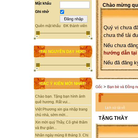
Mật khẩu
Chào mừng quý
Ghi nhớ
Quên mật khẩu
ĐK thành viên
Quý vị chưa đă
chưa thể tải đ
Nếu chưa đăng
TÀI NGUYÊN DẠY HỌC
hướng dẫn tại
Nếu đã đăng ký
CÁC Ý KIẾN MỚI NHẤT
>
Gốc
Bạn bè và Đồng n
Chào bạn. Tặng bạn hình ảnh
quê hương. Rất vui...
Lịch sử tải về
Việt Phương xin gia nhập trang
chủ nhà, sớm mời...
TẶNG THẦY
Xin mời quý Thầy, Cô ghé thăm
và thư giản...
Nhân ngày mùng 8 tháng 3. Chị