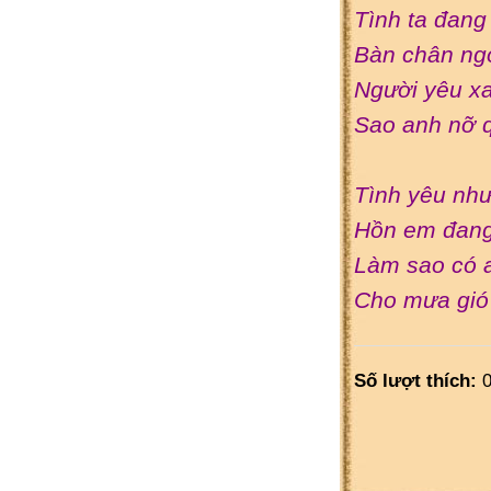
Tình ta đang 
Bàn chân ngo
Người yêu x
Sao anh nỡ q
Tình yêu như 
Hồn em đang
Làm sao có 
Cho mưa gió 
Số lượt thích:
0