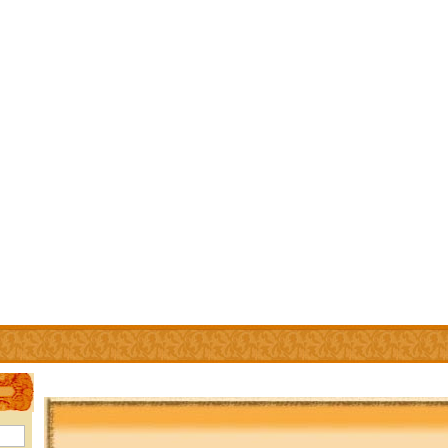
IÊN
TRỢ GIÚP
WEBSITE LIÊN KẾT