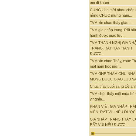
em đi khám...
CUNG kính mời nhau chén 
nồng CHÚC mừng năm...
TVM xin chào thầy giáo!...
TVM gia nhập trang. Rất hâ
hạnh được giao lưu...
TVM THANH NGHỊ GIA NH
TRANG, RẤT HÂN HẠNH
ĐƯỢC...
TVM xin chào Thầy, chúc T
một năm học mới...
TVM GHE THAM CHU NHA
MONG DUOC GIAO LUU VA.
Chúc thầy buổi sáng tốt lành.
TVM chúc thầy một mùa hè 
ý nghĩa...
PHAN VIỆT GIA NHẬP TH
VIÊN. RẤT VUI NẾU ĐƯỢC.
GIA NHẬP TRANG THẦY, C
RẤT VUI NẾU ĐƯỢC...