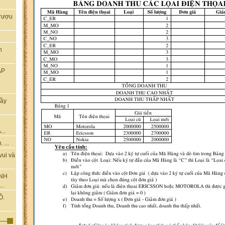
rượu
n
ẬP
hầy
.
..
 ...
vui và
ÀNH
..
Ô.