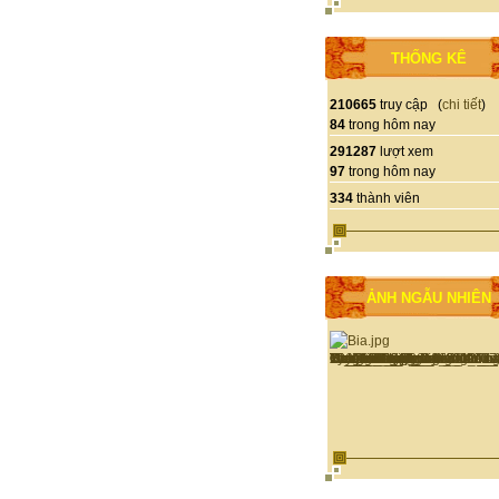
THỐNG KÊ
210665
truy cập (
chi tiết
)
84
trong hôm nay
291287
lượt xem
97
trong hôm nay
334
thành viên
ẢNH NGẪU NHIÊN