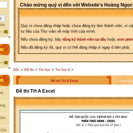
Chào mừng quý vị đến với Website's Hoàng Ngọc
iên
Quý vị chưa đăng nhập hoặc chưa đăng ký làm thành viên, vì vậ
tư liệu của Thư viện về máy tính của mình.
Nếu chưa đăng ký, hãy
hoặc
đăng ký thành viên tại đây
xem phim
Nếu đã đăng ký rồi, quý vị có thể đăng nhập ở ngay ô bên phải.
ỌC
>
>
>
>
Gốc
Đề thi
Tin học
Tin học 6
ẤT
Đề thi TH A Excel
Cùng tác g
Đề thi TH A Excel
nh
rang
thăm
 Chị