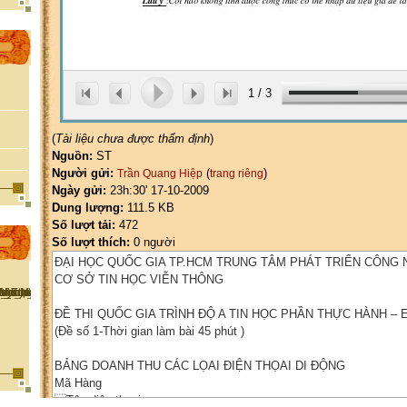
1
/
3
(
Tài liệu chưa được thẩm định
)
Nguồn:
ST
Người gửi:
(
)
Trần Quang Hiệp
trang riêng
Ngày gửi:
23h:30' 17-10-2009
Dung lượng:
111.5 KB
Số lượt tải:
472
Số lượt thích:
0 người
ĐẠI HỌC QUỐC GIA TP.HCM TRUNG TÂM PHÁT TRIỂN CÔNG 
CƠ SỞ TIN HỌC VIỄN THÔNG
ĐỀ THI QUỐC GIA TRÌNH ĐỘ A TIN HỌC PHẦN THỰC HÀNH – 
(Đề số 1-Thời gian làm bài 45 phút )
BẢNG DOANH THU CÁC LỌAI ĐIỆN THỌAI DI ĐỘNG
Mã Hàng
Tên điện thọai