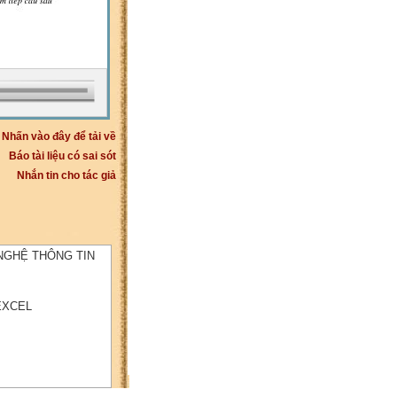
Nhấn vào đây để tải về
Báo tài liệu có sai sót
Nhắn tin cho tác giả
NGHỆ THÔNG TIN
EXCEL