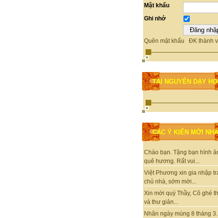
Mật khẩu
Ghi nhớ
Quên mật khẩu
ĐK thành v
TÀI NGUYÊN DẠY H
CÁC Ý KIẾN MỚI NH
Chào bạn. Tặng bạn hình ả
quê hương. Rất vui...
Việt Phương xin gia nhập t
chủ nhà, sớm mời...
Xin mời quý Thầy, Cô ghé 
và thư giản...
Nhân ngày mùng 8 tháng 3.