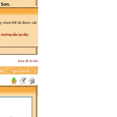
 Sơn.
y chưa thể tải được các
 hướng dẫn tại đây
Đưa đề thi lên
iả
Lịch sử tải về