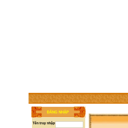
TRANG CHỦ
THÀNH VIÊN
TRỢ GIÚP
WEBSITE 
ĐĂNG NHẬP
Tên truy nhập