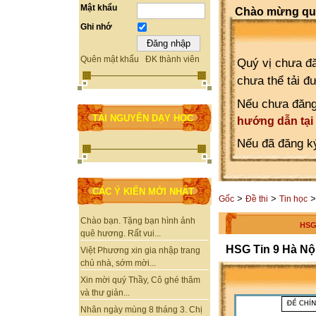
Mật khẩu
Chào mừng quý
Ghi nhớ
Quên mật khẩu
ĐK thành viên
Quý vị chưa đă
chưa thể tải đ
Nếu chưa đăng
TÀI NGUYÊN DẠY HỌC
hướng dẫn tại
Nếu đã đăng ký
CÁC Ý KIẾN MỚI NHẤT
>
>
Gốc
Đề thi
Tin học
Chào bạn. Tặng bạn hình ảnh
HSG 
quê hương. Rất vui...
HSG Tin 9 Hà Nộ
Việt Phương xin gia nhập trang
chủ nhà, sớm mời...
Xin mời quý Thầy, Cô ghé thăm
và thư giản...
Nhân ngày mùng 8 tháng 3. Chị