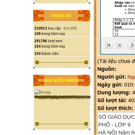
THỐNG KÊ
210913
truy cập (
chi tiết
)
109
trong hôm nay
291796
lượt xem
154
trong hôm nay
334
thành viên
(
Tài liệu chưa 
Nguồn:
Người gửi:
Ng
ẢNH NGẪU NHIÊN
Ngày gửi:
01h:
Dung lượng:
4
Số lượt tải:
40
Số lượt thích:
SỞ GIÁO DỤC
PHỐ - LỚP 9
HÀ NỘI Năm h