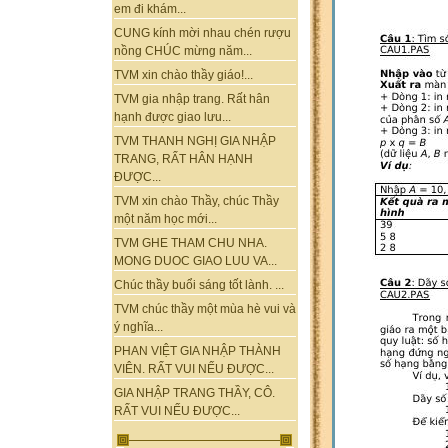
em đi khám...
CUNG kính mời nhau chén rượu
nồng CHÚC mừng năm...
TVM xin chào thầy giáo!...
TVM gia nhập trang. Rất hân
hạnh được giao lưu...
TVM THANH NGHỊ GIA NHẬP
TRANG, RẤT HÂN HẠNH
ĐƯỢC...
TVM xin chào Thầy, chúc Thầy
một năm học mới...
TVM GHE THAM CHU NHA.
MONG DUOC GIAO LUU VA...
Chúc thầy buổi sáng tốt lành. ...
TVM chúc thầy một mùa hè vui và
ý nghĩa...
PHAN VIỆT GIA NHẬP THÀNH
VIÊN. RẤT VUI NẾU ĐƯỢC...
GIA NHẬP TRANG THẦY, CÔ.
RẤT VUI NẾU ĐƯỢC...