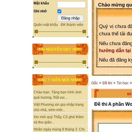
Mật khẩu
Chào mừng quý
Ghi nhớ
Quên mật khẩu
ĐK thành viên
Quý vị chưa đă
chưa thể tải đ
Nếu chưa đăng
TÀI NGUYÊN DẠY HỌC
hướng dẫn tại
Nếu đã đăng ký
CÁC Ý KIẾN MỚI NHẤT
>
>
Gốc
Đề thi
Tin học
Chào bạn. Tặng bạn hình ảnh
Đề
quê hương. Rất vui...
Đề thi A phần W
Việt Phương xin gia nhập trang
chủ nhà, sớm mời...
Xin mời quý Thầy, Cô ghé thăm
và thư giản...
Nhân ngày mùng 8 tháng 3. Chị