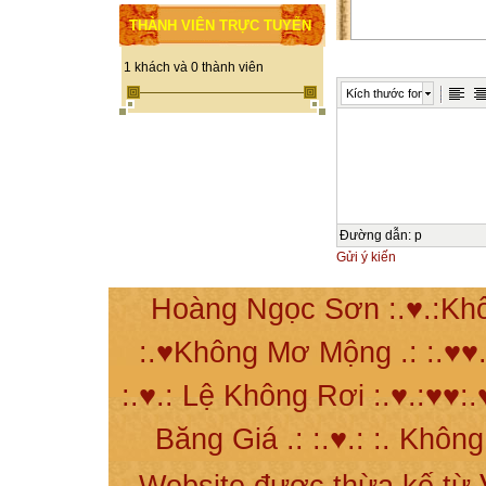
THÀNH VIÊN TRỰC TUYẾN
1 khách và 0 thành viên
Kích thước font
Đường dẫn
:
p
Gửi ý kiến
Hoàng Ngọc Sơn :.♥.:Khô
:.♥Không Mơ Mộng .: :.♥♥.
:.♥.: Lệ Không Rơi :.♥.:♥♥:.
Băng Giá .: :.♥.: :. Khôn