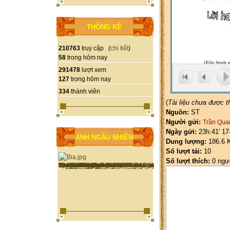
THỐNG KÊ
210763
truy cập (
chi tiết
)
58
trong hôm nay
291478
lượt xem
127
trong hôm nay
334
thành viên
(
Tài liệu chưa được 
Nguồn:
ST
Người gửi:
Trần Qua
Ngày gửi:
23h:41' 17
ẢNH NGẪU NHIÊN
Dung lượng:
186.6 
Số lượt tải:
10
Số lượt thích:
0 ngư