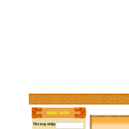
TRANG CHỦ
THÀNH VIÊN
TRỢ GIÚP
WEBSITE 
ĐĂNG NHẬP
Tên truy nhập