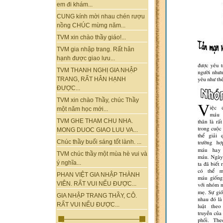
em đi khám...
CUNG kính mời nhau chén rượu
nồng CHÚC mừng năm...
TVM xin chào thầy giáo!...
TVM gia nhập trang. Rất hân
hạnh được giao lưu...
TVM THANH NGHỊ GIA NHẬP
TRANG, RẤT HÂN HẠNH
ĐƯỢC...
TVM xin chào Thầy, chúc Thầy
một năm học mới...
TVM GHE THAM CHU NHA.
MONG DUOC GIAO LUU VA...
Chúc thầy buổi sáng tốt lành. ...
TVM chúc thầy một mùa hè vui và
ý nghĩa...
PHAN VIỆT GIA NHẬP THÀNH
VIÊN. RẤT VUI NẾU ĐƯỢC...
GIA NHẬP TRANG THẦY, CÔ.
RẤT VUI NẾU ĐƯỢC...