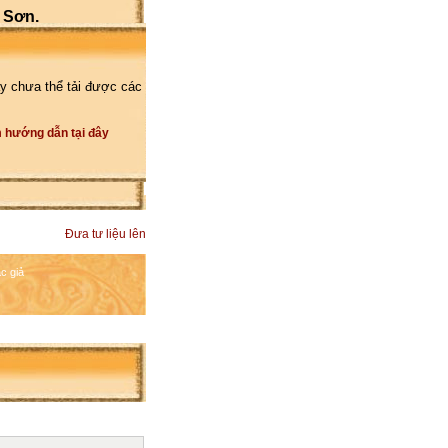
 Sơn.
y chưa thể tải được các
 hướng dẫn tại đây
Đưa tư liệu lên
c giả