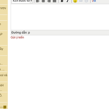
Kích thước font
rượu
n
Đường dẫn
:
p
ẬP
Gửi ý kiến
hầy
.
..
 ...
vui và
ÀNH
..
Ô.