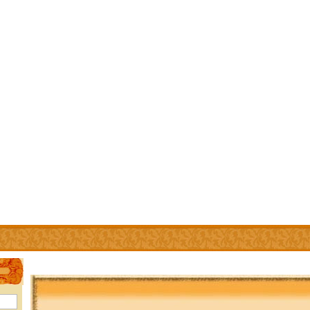
IÊN
TRỢ GIÚP
WEBSITE LIÊN KẾT