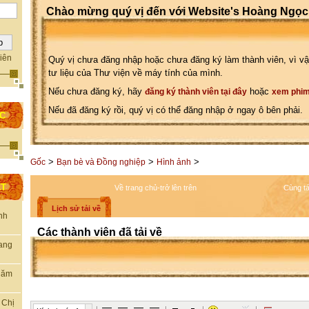
Chào mừng quý vị đến với Website's Hoàng Ngọc
iên
Quý vị chưa đăng nhập hoặc chưa đăng ký làm thành viên, vì vậ
tư liệu của Thư viện về máy tính của mình.
Nếu chưa đăng ký, hãy
hoặc
đăng ký thành viên tại đây
xem phim
Nếu đã đăng ký rồi, quý vị có thể đăng nhập ở ngay ô bên phải.
ỌC
>
>
>
Gốc
Bạn bè và Đồng nghiệp
Hình ảnh
ẤT
Về trang chủ-trở lên trên
Cùng tá
Lịch sử tải về
nh
Các thành viên đã tải về
rang
thăm
 Chị