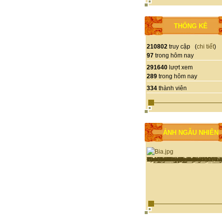
THỐNG KÊ
210802
truy cập (
chi tiết
)
97
trong hôm nay
291640
lượt xem
289
trong hôm nay
334
thành viên
ẢNH NGẪU NHIÊN