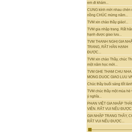
em đi khám...
CUNG kính mời nhau chén 
nồng CHÚC mừng năm...
TVM xin chào thầy giáo!...
TVM gia nhập trang. Rất hâ
hạnh được giao lưu...
TVM THANH NGHỊ GIA NH
TRANG, RẤT HÂN HẠNH
ĐƯỢC...
TVM xin chào Thầy, chúc T
một năm học mới...
TVM GHE THAM CHU NHA
MONG DUOC GIAO LUU VA.
Chúc thầy buổi sáng tốt lành.
TVM chúc thầy một mùa hè 
ý nghĩa...
PHAN VIỆT GIA NHẬP TH
VIÊN. RẤT VUI NẾU ĐƯỢC.
GIA NHẬP TRANG THẦY, C
RẤT VUI NẾU ĐƯỢC...