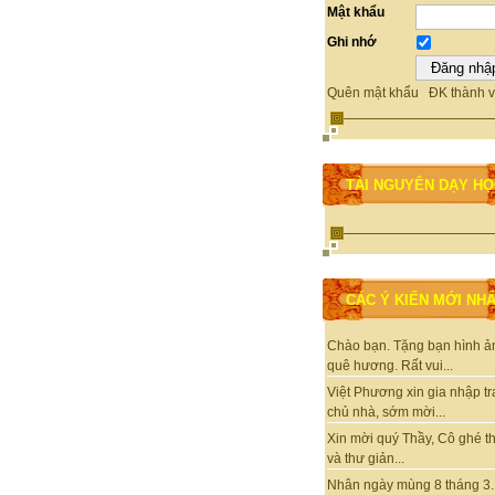
Mật khẩu
Ghi nhớ
Quên mật khẩu
ĐK thành v
TÀI NGUYÊN DẠY H
CÁC Ý KIẾN MỚI NH
Chào bạn. Tặng bạn hình ả
quê hương. Rất vui...
Việt Phương xin gia nhập t
chủ nhà, sớm mời...
Xin mời quý Thầy, Cô ghé 
và thư giản...
Nhân ngày mùng 8 tháng 3.