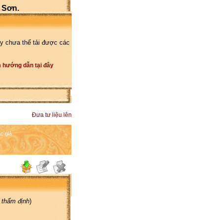
 Sơn.
y chưa thể tải được các
 hướng dẫn tại đây
Đưa tư liệu lên
c giả
 thẩm định
)