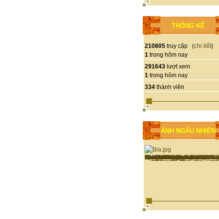
THỐNG KÊ
210805
truy cập (
chi tiết
)
1
trong hôm nay
291643
lượt xem
1
trong hôm nay
334
thành viên
ẢNH NGẪU NHIÊN