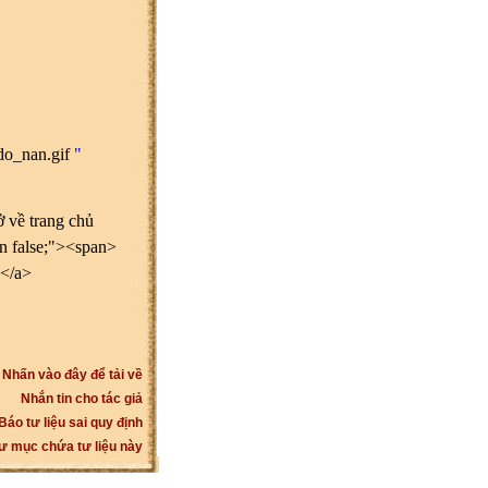
/do_nan.gif
"
 về trang chủ
rn false;"><span>
></a>
Nhấn vào đây để tải về
Nhắn tin cho tác giả
Báo tư liệu sai quy định
ư mục chứa tư liệu này