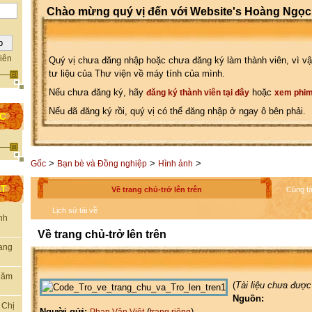
Chào mừng quý vị đến với Website's Hoàng Ngọc
iên
Quý vị chưa đăng nhập hoặc chưa đăng ký làm thành viên, vì vậ
tư liệu của Thư viện về máy tính của mình.
Nếu chưa đăng ký, hãy
hoặc
đăng ký thành viên tại đây
xem phim
Nếu đã đăng ký rồi, quý vị có thể đăng nhập ở ngay ô bên phải.
ỌC
>
>
>
Gốc
Bạn bè và Đồng nghiệp
Hình ảnh
ẤT
Về trang chủ-trở lên trên
Cùng tá
Lịch sử tải về
nh
Về trang chủ-trở lên trên
rang
thăm
(
Tài liệu chưa được
Nguồn:
 Chị
Người gửi:
(
)