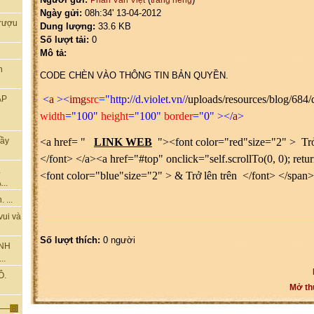
Phan Văn Việt
trang riêng
Ngày gửi:
08h:34' 13-04-2012
rượu
Dung lượng:
33.6 KB
Số lượt tải:
0
Mô tả:
n
CODE CHÈN VÀO THÔNG TIN BẢN QUYỀN.
<
a
><
img
src
="http://d.violet.vn/
/uploads/resources/blog/684
ẬP
width
="100"
height
="100"
border
="0" ></
a
>
<a href= "
LINK WEB
"><font color="red"size="2" > Trở
hầy
</font> </a><a href="#top" onclick="self.scrollTo(0, 0); retu
.
<font color="blue"size="2" > & Trở lên trên </font> </span
..
 ...
vui và
Số lượt thích:
0 người
ÀNH
..
Ô.
Mở th