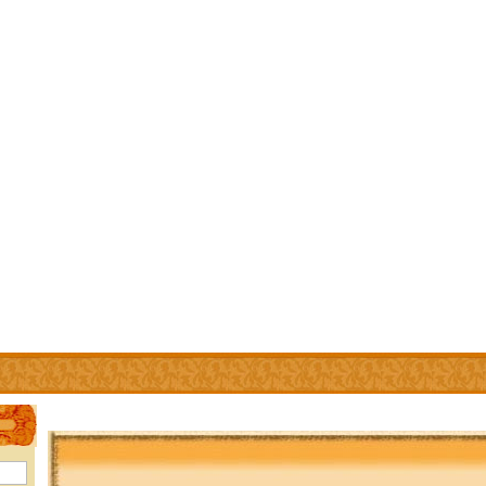
IÊN
TRỢ GIÚP
WEBSITE LIÊN KẾT