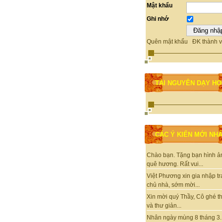
Mật khẩu
Ghi nhớ
Quên mật khẩu
ĐK thành v
TÀI NGUYÊN DẠY H
CÁC Ý KIẾN MỚI NH
Chào bạn. Tặng bạn hình ả
quê hương. Rất vui...
Việt Phương xin gia nhập t
chủ nhà, sớm mời...
Xin mời quý Thầy, Cô ghé 
và thư giản...
Nhân ngày mùng 8 tháng 3.