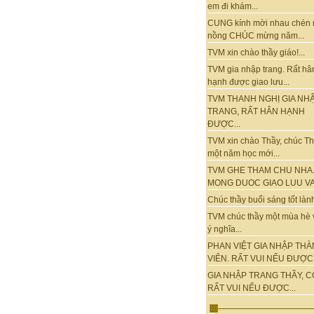
em đi khám...
CUNG kính mời nhau chén 
nồng CHÚC mừng năm...
TVM xin chào thầy giáo!...
TVM gia nhập trang. Rất hâ
hạnh được giao lưu...
TVM THANH NGHỊ GIA NH
TRANG, RẤT HÂN HẠNH
ĐƯỢC...
TVM xin chào Thầy, chúc T
một năm học mới...
TVM GHE THAM CHU NHA
MONG DUOC GIAO LUU VA.
Chúc thầy buổi sáng tốt lành.
TVM chúc thầy một mùa hè 
ý nghĩa...
PHAN VIỆT GIA NHẬP TH
VIÊN. RẤT VUI NẾU ĐƯỢC.
GIA NHẬP TRANG THẦY, C
RẤT VUI NẾU ĐƯỢC...