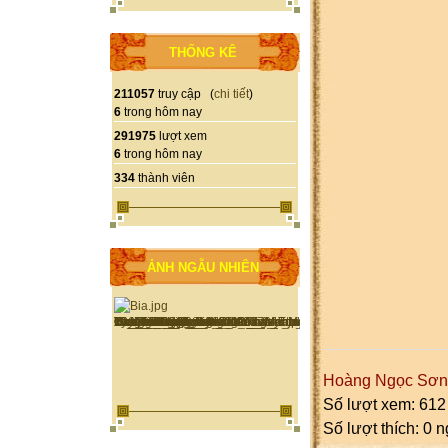
THỐNG KÊ
211057
truy cập (
chi tiết
)
6
trong hôm nay
291975
lượt xem
6
trong hôm nay
334
thành viên
ẢNH NGẪU NHIÊN
Hoàng Ngọc Sơn
Số lượt xem: 612
Số lượt thích: 0 