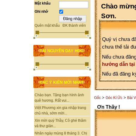
Mật khẩu
Chào mừng 
Ghi nhớ
Sơn.
Quên mật khẩu
ĐK thành viên
Quý vị chưa đă
chưa thể tải đ
TÀI NGUYÊN DẠY HỌC
Nếu chưa đăng
hướng dẫn tại
Nếu đã đăng ký
CÁC Ý KIẾN MỚI NHẤT
Chào bạn. Tặng bạn hình ảnh
>
>
Gốc
Góc Kí Ức
Bài V
quê hương. Rất vui...
Ơn Thầy !
Việt Phương xin gia nhập trang
chủ nhà, sớm mời...
Xin mời quý Thầy, Cô ghé thăm
và thư giản...
Nhân ngày mùng 8 tháng 3. Chị