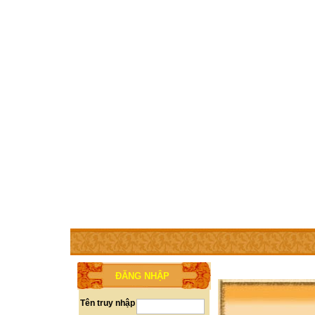
TRANG CHỦ
THÀNH VIÊN
TRỢ GIÚP
WEBSITE 
ĐĂNG NHẬP
Tên truy nhập