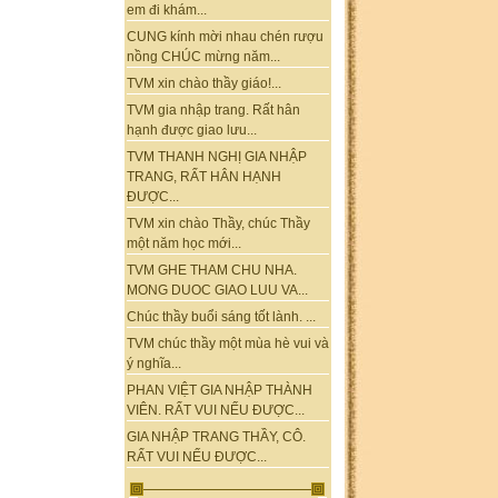
em đi khám...
CUNG kính mời nhau chén rượu
nồng CHÚC mừng năm...
TVM xin chào thầy giáo!...
TVM gia nhập trang. Rất hân
hạnh được giao lưu...
TVM THANH NGHỊ GIA NHẬP
TRANG, RẤT HÂN HẠNH
ĐƯỢC...
TVM xin chào Thầy, chúc Thầy
một năm học mới...
TVM GHE THAM CHU NHA.
MONG DUOC GIAO LUU VA...
Chúc thầy buổi sáng tốt lành. ...
TVM chúc thầy một mùa hè vui và
ý nghĩa...
PHAN VIỆT GIA NHẬP THÀNH
VIÊN. RẤT VUI NẾU ĐƯỢC...
GIA NHẬP TRANG THẦY, CÔ.
RẤT VUI NẾU ĐƯỢC...