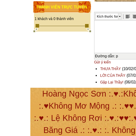
THÀNH VIÊN TRỰC TUYẾN
Kích thước font
1 khách và 0 thành viên
Đường dẫn
:
p
Gửi ý kiến
(10/02/0
THƯA THẦY
(07/0
LỜI CỦA THẦY
(06/02
Gặp Lại Thầy!
Hoàng Ngọc Sơn :.♥.:Khô
:.♥Không Mơ Mộng .: :.♥♥.
:.♥.: Lệ Không Rơi :.♥.:♥♥:.
Băng Giá .: :.♥.: :. Khôn