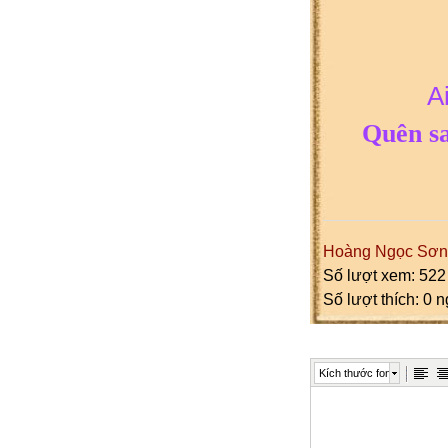
A
Quên sa
Hoàng Ngọc Sơn
Số lượt xem: 522
Số lượt thích: 0 
Kích thước font