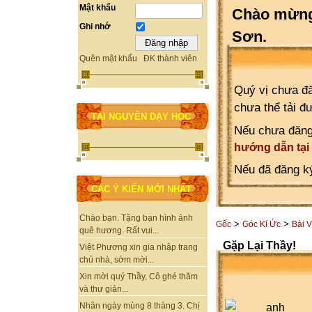
Mật khẩu
Chào mừng 
Ghi nhớ
Sơn.
Quên mật khẩu
ĐK thành viên
Quý vị chưa đă
chưa thể tải đ
TÀI NGUYÊN DẠY HỌC
Nếu chưa đăng
hướng dẫn tại
Nếu đã đăng ký
CÁC Ý KIẾN MỚI NHẤT
Chào bạn. Tặng bạn hình ảnh
>
>
Gốc
Góc Kí Ức
Bài V
quê hương. Rất vui...
Gặp Lại Thầy!
Việt Phương xin gia nhập trang
chủ nhà, sớm mời...
Xin mời quý Thầy, Cô ghé thăm
và thư giản...
Nhân ngày mùng 8 tháng 3. Chị