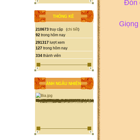
Đón 
THỐNG KÊ
Giọng 
210673
truy cập (
chi tiết
)
92
trong hôm nay
291317
lượt xem
127
trong hôm nay
334
thành viên
ẢNH NGẪU NHIÊN