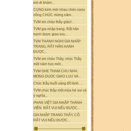
em đi khám...
CUNG kính mời nhau chén rượu
nồng CHÚC mừng năm...
TVM xin chào thầy giáo!...
TVM gia nhập trang. Rất hân
hạnh được giao lưu...
TVM THANH NGHỊ GIA NHẬP
TRANG, RẤT HÂN HẠNH
ĐƯỢC...
TVM xin chào Thầy, chúc Thầy
một năm học mới...
TVM GHE THAM CHU NHA.
MONG DUOC GIAO LUU VA...
Chúc thầy buổi sáng tốt lành. ...
TVM chúc thầy một mùa hè vui và
ý nghĩa...
PHAN VIỆT GIA NHẬP THÀNH
VIÊN. RẤT VUI NẾU ĐƯỢC...
GIA NHẬP TRANG THẦY, CÔ.
RẤT VUI NẾU ĐƯỢC...