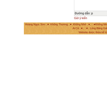
Đường dẫn
:
p
Gửi ý kiến
Hoàng Ngọc Sơn :.♥.:Không Thương :.♥.:Không Nhớ :.♥.: :.♥Không Mơ Mộ
Ai Cả :.♥.: :.♥.: Lòng Băng Giá
Website được thừa kế t