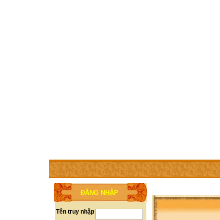
TRANG CHỦ
THÀNH VIÊN
TRỢ GIÚP
WEBSITE 
ĐĂNG NHẬP
Tên truy nhập