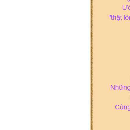
Ướ
"thật l
Những 
Cùng