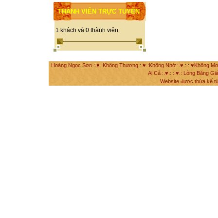
THÀNH VIÊN TRỰC TUYẾN
1 khách và 0 thành viên
Hoàng Ngọc Sơn :.♥.:Không Thương :.♥.:Không Nhớ :.♥.: :.♥Không Mơ Mộ
Ai Cả :.♥.: :.♥.: Lòng Băng Giá
Website được thừa kế t