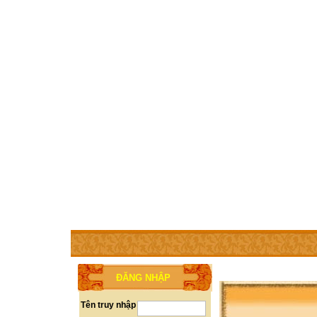
TRANG CHỦ
THÀNH VIÊN
TRỢ GIÚP
WEBSITE 
ĐĂNG NHẬP
Tên truy nhập