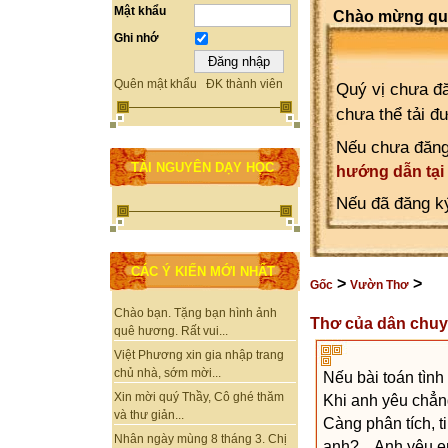
Mật khẩu
Chào mừng quý
Ghi nhớ
Quên mật khẩu
ĐK thành viên
Quý vị chưa đă
chưa thể tải đ
Nếu chưa đăng
TÀI NGUYÊN DẠY HỌC
hướng dẫn tại
Nếu đã đăng ký
CÁC Ý KIẾN MỚI NHẤT
>
>
Gốc
Vườn Thơ
Chào bạn. Tặng bạn hình ảnh
Thơ của dân chuy
quê hương. Rất vui...
Việt Phương xin gia nhập trang
chủ nhà, sớm mời...
Nếu bài toán tình
Xin mời quý Thầy, Cô ghé thăm
Khi anh yêu chẳng
và thư giản...
Càng phân tích, t
Nhân ngày mùng 8 tháng 3. Chị
anh?... Anh yêu e