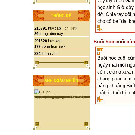
vẫy tay chào Gần
học sinh Giờ đây 
đời Chia tay đôi 
THỐNG KÊ
cho cô bé "dại kh
210791
truy cập (
chi tiết
)
86
trong hôm nay
291528
lượt xem
Buổi học cuối cù
177
trong hôm nay
334
thành viên
Buổi học cuối cùn
ngày mai mối ng
còn trường xưa n
chẳng phải là mìn
ẢNH NGẪU NHIÊN
bâng khuâng Biết 
thật rồi tuổi hồn 