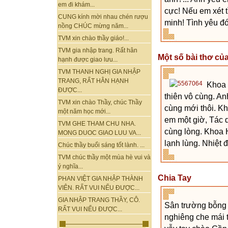
em đi khám...
cực! Nếu em xét 
CUNG kính mời nhau chén rượu
minh! Tình yêu đ
nồng CHÚC mừng năm...
TVM xin chào thầy giáo!...
TVM gia nhập trang. Rất hân
Một số bài thơ củ
hạnh được giao lưu...
TVM THANH NGHỊ GIA NHẬP
TRANG, RẤT HÂN HẠNH
Khoa 
ĐƯỢC...
thiên vô cùng. An
TVM xin chào Thầy, chúc Thầy
cùng mới thôi. Kh
một năm học mới...
em một giờ, Tác 
TVM GHE THAM CHU NHA.
cùng lòng. Khoa 
MONG DUOC GIAO LUU VA...
lạnh lùng. Nhiệt 
Chúc thầy buổi sáng tốt lành. ...
TVM chúc thầy một mùa hè vui và
ý nghĩa...
Chia Tay
PHAN VIỆT GIA NHẬP THÀNH
VIÊN. RẤT VUI NẾU ĐƯỢC...
GIA NHẬP TRANG THẦY, CÔ.
Sân trường bỗng 
RẤT VUI NẾU ĐƯỢC...
nghiêng che mái 