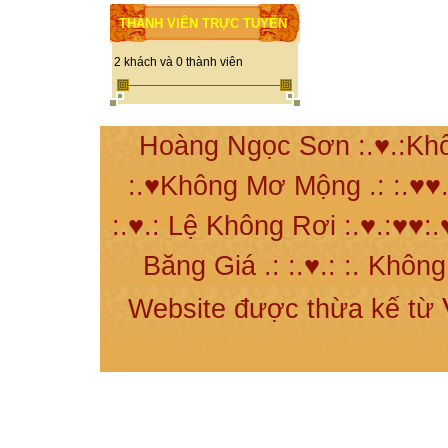
THÀNH VIÊN TRỰC TUYẾN
2 khách và 0 thành viên
Hoàng Ngọc Sơn :.♥.:Khô
:.♥Không Mơ Mộng .: :.♥♥.
:.♥.: Lệ Không Rơi :.♥.:♥♥:.
Băng Giá .: :.♥.: :. Khôn
Website được thừa kế từ