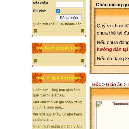
Mật khẩu
Chào mừng quý
Ghi nhớ
Quên mật khẩu
ĐK thành viên
Quý vị chưa đă
chưa thể tải đ
Nếu chưa đăng
TÀI NGUYÊN DẠY HỌC
hướng dẫn tại
Nếu đã đăng ký
CÁC Ý KIẾN MỚI NHẤT
Gốc
>
Giáo án
>
Chào bạn. Tặng bạn hình ảnh
quê hương. Rất vui...
Việt Phương xin gia nhập trang
chủ nhà, sớm mời...
Xin mời quý Thầy, Cô ghé thăm
và thư giản...
Nhân ngày mùng 8 tháng 3. Chị