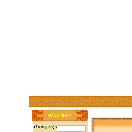
TRANG CHỦ
THÀNH VIÊN
TRỢ GIÚP
WEBSITE 
ĐĂNG NHẬP
Tên truy nhập