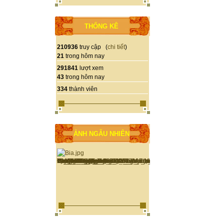
THỐNG KÊ
210936
truy cập (
chi tiết
)
21
trong hôm nay
291841
lượt xem
43
trong hôm nay
334
thành viên
ẢNH NGẪU NHIÊN