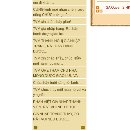
em đi khám...
GA Quyển 2 HK
CUNG kính mời nhau chén rượu
nồng CHÚC mừng năm...
TVM xin chào thầy giáo!...
TVM gia nhập trang. Rất hân
hạnh được giao lưu...
TVM THANH NGHỊ GIA NHẬP
TRANG, RẤT HÂN HẠNH
ĐƯỢC...
TVM xin chào Thầy, chúc Thầy
một năm học mới...
TVM GHE THAM CHU NHA.
MONG DUOC GIAO LUU VA...
Chúc thầy buổi sáng tốt lành. ...
TVM chúc thầy một mùa hè vui và
ý nghĩa...
PHAN VIỆT GIA NHẬP THÀNH
VIÊN. RẤT VUI NẾU ĐƯỢC...
GIA NHẬP TRANG THẦY, CÔ.
RẤT VUI NẾU ĐƯỢC...