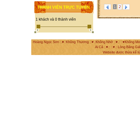
1
2
THÀNH VIÊN TRỰC TUYẾN
1 khách và 0 thành viên
Hoàng Ngọc Sơn :.♥.:Không Thương :.♥.:Không Nhớ :.♥.: :.♥Không Mơ Mộ
Ai Cả :.♥.: :.♥.: Lòng Băng Giá
Website được thừa kế t