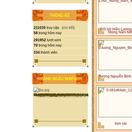
THỐNG KÊ
211035
truy cập (
chi tiết
)
Đôi bờ Hiền Lương
Mừng Năm Mớ
58
trong hôm nay
291952
lượt xem
70
trong hôm nay
334
thành viên
Tượng Nguyễn Bỉnh
ẢNH NGẪU NHIÊN
bon sai