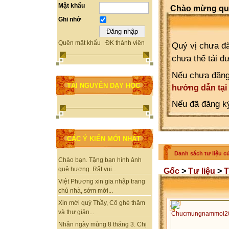
Mật khẩu
Chào mừng quý
Ghi nhớ
Quên mật khẩu
ĐK thành viên
Quý vị chưa đă
chưa thể tải đ
Nếu chưa đăng
TÀI NGUYÊN DẠY HỌC
hướng dẫn tại
Nếu đã đăng ký
CÁC Ý KIẾN MỚI NHẤT
Danh sách tư liệu c
Chào bạn. Tặng bạn hình ảnh
quê hương. Rất vui...
Gốc
>
Tư liệu
>
T
Việt Phương xin gia nhập trang
chủ nhà, sớm mời...
Xin mời quý Thầy, Cô ghé thăm
và thư giản...
Nhân ngày mùng 8 tháng 3. Chị