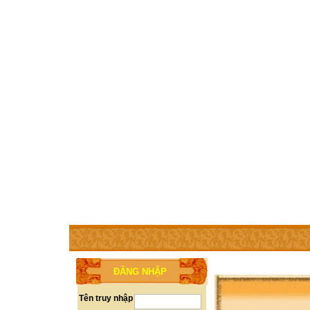
TRANG CHỦ
THÀNH VIÊN
TRỢ GIÚP
WEBSITE 
ĐĂNG NHẬP
Tên truy nhập