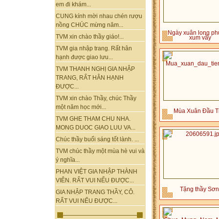
em đi khám...
CUNG kính mời nhau chén rượu
nồng CHÚC mừng năm...
Ngày xuân long p
TVM xin chào thầy giáo!...
xum vầy
TVM gia nhập trang. Rất hân
hạnh được giao lưu...
TVM THANH NGHỊ GIA NHẬP
TRANG, RẤT HÂN HẠNH
ĐƯỢC...
TVM xin chào Thầy, chúc Thầy
một năm học mới...
Mùa Xuân Đầu T
TVM GHE THAM CHU NHA.
MONG DUOC GIAO LUU VA...
Chúc thầy buổi sáng tốt lành. ...
TVM chúc thầy một mùa hè vui và
ý nghĩa...
PHAN VIỆT GIA NHẬP THÀNH
VIÊN. RẤT VUI NẾU ĐƯỢC...
Tặng thầy Sơn
GIA NHẬP TRANG THẦY, CÔ.
RẤT VUI NẾU ĐƯỢC...