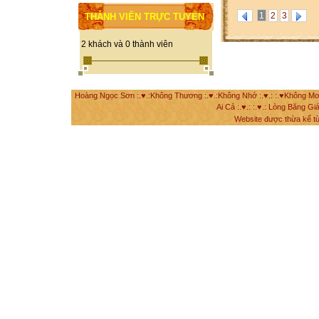
1
2
3
THÀNH VIÊN TRỰC TUYẾN
2 khách và 0 thành viên
Hoàng Ngọc Sơn :.♥.:Không Thương :.♥.:Không Nhớ :.♥.: :.♥Không Mơ Mộ
Ai Cả :.♥.: :.♥.: Lòng Băng Giá
Website được thừa kế t