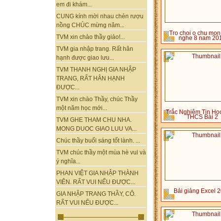
em đi khám...
CUNG kính mời nhau chén rượu
nồng CHÚC mừng năm...
Tro choi o chu mon
TVM xin chào thầy giáo!...
nghe 8 nam 20
TVM gia nhập trang. Rất hân
hạnh được giao lưu...
TVM THANH NGHỊ GIA NHẬP
TRANG, RẤT HÂN HẠNH
ĐƯỢC...
TVM xin chào Thầy, chúc Thầy
một năm học mới...
Trắc Nghiệm Tin Họ
THCS Bài 2
TVM GHE THAM CHU NHA.
MONG DUOC GIAO LUU VA...
Chúc thầy buổi sáng tốt lành. ...
TVM chúc thầy một mùa hè vui và
ý nghĩa...
PHAN VIỆT GIA NHẬP THÀNH
VIÊN. RẤT VUI NẾU ĐƯỢC...
Bải giảng Excel 
GIA NHẬP TRANG THẦY, CÔ.
RẤT VUI NẾU ĐƯỢC...