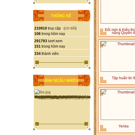
THỐNG KÊ
210910
truy cập (
chi tiết
)
Đổi mới & Kiến th
năng Quyển 4
106
trong hôm nay
291793
lượt xem
151
trong hôm nay
334
thành viên
Tập huấn tin 
ẢNH NGẪU NHIÊN
Yenka