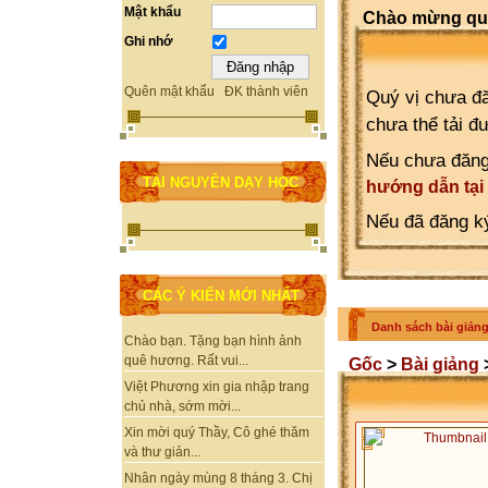
Mật khẩu
Chào mừng quý
Ghi nhớ
Quên mật khẩu
ĐK thành viên
Quý vị chưa đă
chưa thể tải đ
Nếu chưa đăng
TÀI NGUYÊN DẠY HỌC
hướng dẫn tại
Nếu đã đăng ký
CÁC Ý KIẾN MỚI NHẤT
Danh sách bài giảng
Chào bạn. Tặng bạn hình ảnh
quê hương. Rất vui...
Gốc
>
Bài giảng
Việt Phương xin gia nhập trang
chủ nhà, sớm mời...
Xin mời quý Thầy, Cô ghé thăm
và thư giản...
Nhân ngày mùng 8 tháng 3. Chị