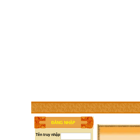
TRANG CHỦ
THÀNH VIÊN
TRỢ GIÚP
WEBSITE 
ĐĂNG NHẬP
Tên truy nhập