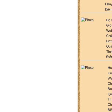
Chu
Điểm
Họ 
Giới
Web
Chứ
Đơn
Quậ
Tỉn
Điể
Họ
Giớ
We
Ch
Đơ
Qu
Tỉ
Ch
Đi