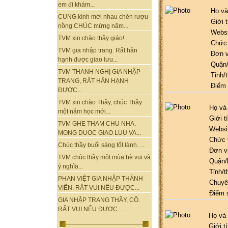
em đi khám...
Họ và
CUNG kính mời nhau chén rượu
Giới t
nồng CHÚC mừng năm...
Websi
TVM xin chào thầy giáo!...
Chức
TVM gia nhập trang. Rất hân
Đơn v
hạnh được giao lưu...
Quận
TVM THANH NGHỊ GIA NHẬP
Tỉnh/
TRANG, RẤT HÂN HẠNH
Điểm
ĐƯỢC...
TVM xin chào Thầy, chúc Thầy
Họ và
một năm học mới...
Giới t
TVM GHE THAM CHU NHA.
Websi
MONG DUOC GIAO LUU VA...
Chức 
Chúc thầy buổi sáng tốt lành. ...
Đơn v
TVM chúc thầy một mùa hè vui và
Quận/
ý nghĩa...
Tỉnh/t
PHAN VIỆT GIA NHẬP THÀNH
Chuyê
VIÊN. RẤT VUI NẾU ĐƯỢC...
Điểm 
GIA NHẬP TRANG THẦY, CÔ.
RẤT VUI NẾU ĐƯỢC...
Họ và 
Giới t