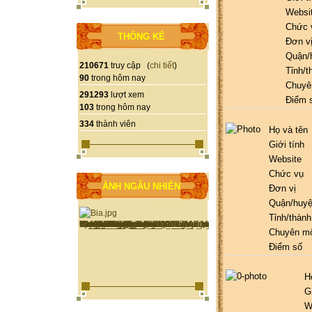
Websi
Chức 
THỐNG KÊ
Đơn v
Quận/
210671
truy cập (
chi tiết
)
Tỉnh/t
90
trong hôm nay
Chuyê
291293
lượt xem
Điểm 
103
trong hôm nay
334
thành viên
Họ và tên
Giới tính
Website
Chức vụ
ẢNH NGẪU NHIÊN
Đơn vị
Quận/huy
Tỉnh/thành
Chuyên m
Điểm số
H
G
W