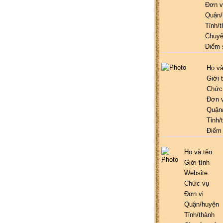
Đơn v
Quận/
Tỉnh/
Chuy
Điểm 
Họ và
Giới 
Chức
Đơn v
Quận
Tỉnh/
Điểm
Họ và tên
Giới tính
Website
Chức vụ
Đơn vị
Quận/huyện
Tỉnh/thành