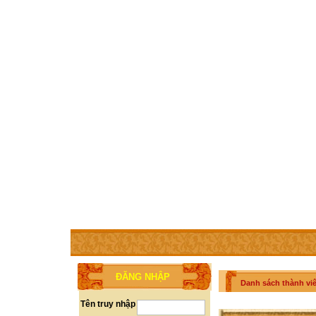
TRANG CHỦ
THÀNH VIÊN
TRỢ GIÚP
WEBSITE 
ĐĂNG NHẬP
Danh sách thành vi
Tên truy nhập