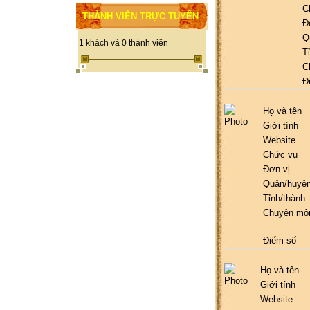
C
THÀNH VIÊN TRỰC TUYẾN
Đ
Q
1 khách và 0 thành viên
T
C
Đ
Họ và tên
Giới tính
Website
Chức vụ
Đơn vị
Quận/huyệ
Tỉnh/thành
Chuyên mô
Điểm số
Họ và tên
Giới tính
Website