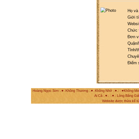
Họ và
Giới t
Websi
Chức 
Đơn v
Quận/
Tỉnh/t
Chuyê
Điểm 
Hoàng Ngọc Sơn :.♥.:Không Thương :.♥.:Không Nhớ :.♥.: :.♥Không Mơ Mộ
Ai Cả :.♥.: :.♥.: Lòng Băng Giá
Website được thừa kế t