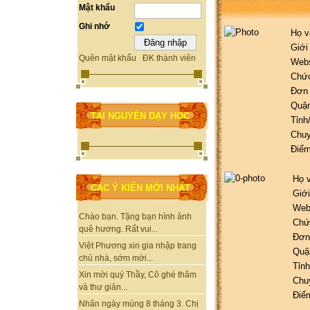
Mật khẩu
Ghi nhớ
Họ v
Giới
Quên mật khẩu
ĐK thành viên
Webs
Chứ
Đơn 
Quận
TÀI NGUYÊN DẠY HỌC
Tỉnh
Chu
Điểm
Họ v
CÁC Ý KIẾN MỚI NHẤT
Giới
Web
Chào bạn. Tặng bạn hình ảnh
Chứ
quê hương. Rất vui...
Đơn
Việt Phương xin gia nhập trang
Quậ
chủ nhà, sớm mời...
Tỉnh
Xin mời quý Thầy, Cô ghé thăm
Chu
và thư giản...
Điể
Nhân ngày mùng 8 tháng 3. Chị