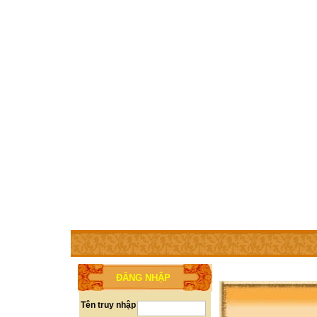
TRANG CHỦ
THÀNH VIÊN
TRỢ GIÚP
WEBSITE 
ĐĂNG NHẬP
Tên truy nhập