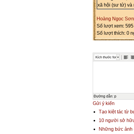
xã hội (sư tử) và
Hoàng Ngọc Sơn
Số lượt xem: 595
Số lượt thích: 0 
Kích thước font
Đường dẫn
:
p
Gửi ý kiến
Tạo kiệt tác từ b
10 người sở hữ
Những bức ảnh c