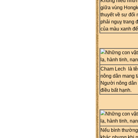
Không hiểu những
giữa vùng Hongk
thuyết về sự đổi
phải nguỵ trang 
của màu xanh để 
Cham Lech là tên
nông dân mang tặn
Người nông dân c
điều bất hạnh.
Nếu bình thường 
khác nhưng khi nó