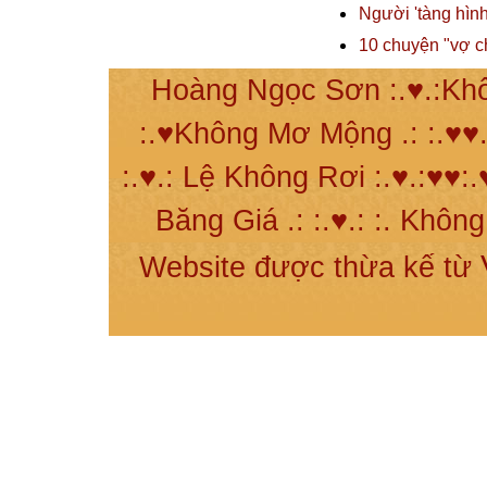
Người 'tàng hình
10 chuyện "vợ c
Hoàng Ngọc Sơn :.♥.:Khô
:.♥Không Mơ Mộng .: :.♥♥.
:.♥.: Lệ Không Rơi :.♥.:♥♥:.
Băng Giá .: :.♥.: :. Khôn
Website được thừa kế từ