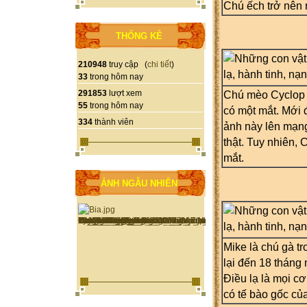
Chú ếch trở nên n
THỐNG KÊ
210948
truy cập (
chi tiết
)
33
trong hôm nay
291853
lượt xem
Chú mèo Cyclop n
55
trong hôm nay
có một mắt. Mới 
334
thành viên
ảnh này lên mạng
thật. Tuy nhiên,
mắt.
ẢNH NGẪU NHIÊN
Mike là chú gà tr
lại đến 18 tháng 
Điều lạ là mọi c
có tế bào gốc của