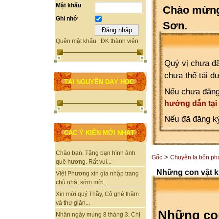
Mật khẩu
Chào mừng 
Ghi nhớ
Sơn.
Quên mật khẩu
ĐK thành viên
Quý vị chưa đă
chưa thể tải đ
TÀI NGUYÊN DẠY HỌC
Nếu chưa đăng
hướng dẫn tại
Nếu đã đăng ký
CÁC Ý KIẾN MỚI NHẤT
Chào bạn. Tặng bạn hình ảnh
>
Gốc
Chuyện lạ bốn p
quê hương. Rất vui...
Những con vật kỳ
Việt Phương xin gia nhập trang
chủ nhà, sớm mời...
Xin mời quý Thầy, Cô ghé thăm
và thư giản...
Những con
Nhân ngày mùng 8 tháng 3. Chị