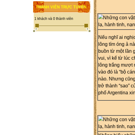
THÀNH VIÊN TRỰC TUYẾN
1 khách và 0 thành viên
Nếu nghĩ ai nghị
lông tím óng ả n
buồn từ một lần 
vui, vì kể từ lúc
lông trắng mượt 
vào đó là “bộ cá
nào.
Nhưng cũng 
trở thành “sao” 
phố Argentina xi