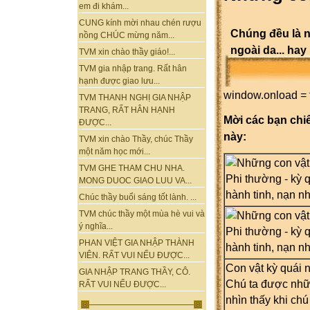
em đi khám...
CUNG kính mời nhau chén rượu
Chúng đều là n
nồng CHÚC mừng năm...
ngoài da... ha
TVM xin chào thầy giáo!...
TVM gia nhập trang. Rất hân
hạnh được giao lưu...
window.onload = 
TVM THANH NGHỊ GIA NHẬP
TRANG, RẤT HÂN HẠNH
Mời các bạn chi
ĐƯỢC...
này:
TVM xin chào Thầy, chúc Thầy
một năm học mới...
TVM GHE THAM CHU NHA.
MONG DUOC GIAO LUU VA...
Chúc thầy buổi sáng tốt lành. ...
TVM chúc thầy một mùa hè vui và
ý nghĩa...
PHAN VIỆT GIA NHẬP THÀNH
VIÊN. RẤT VUI NẾU ĐƯỢC...
Con vật kỳ quái 
GIA NHẬP TRANG THẦY, CÔ.
Chú ta được nhữ
RẤT VUI NẾU ĐƯỢC...
nhìn thấy khi chú