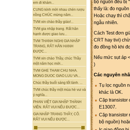
bộ nguồn đều bị “
em đi khám...
thấy là: đo nguồn
CUNG kính mời nhau chén rượu
Hoặc chạy thì ch
nồng CHÚC mừng năm...
ngẫu nhiên.
TVM xin chào thầy giáo!...
TVM gia nhập trang. Rất hân
Cách Test đơn giã
hạnh được giao lưu...
CRT hay tivi) ch
TVM THANH NGHỊ GIA NHẬP
đo đồng hồ khi đo
TRANG, RẤT HÂN HẠNH
ĐƯỢC...
Nếu mức sụt áp <
TVM xin chào Thầy, chúc Thầy
)
một năm học mới...
TVM GHE THAM CHU NHA.
Các nguyên nhân
MONG DUOC GIAO LUU VA...
Chúc thầy buổi sáng tốt lành. ...
Tụ lọc nguồn n
TVM chúc thầy một mùa hè vui và
khác là OK.
ý nghĩa...
Cặp transistor
PHAN VIỆT GIA NHẬP THÀNH
E13007.
VIÊN. RẤT VUI NẾU ĐƯỢC...
Cặp transistor 
GIA NHẬP TRANG THẦY, CÔ.
RẤT VUI NẾU ĐƯỢC...
bộ nguồn) hoặ
Ic giao động b