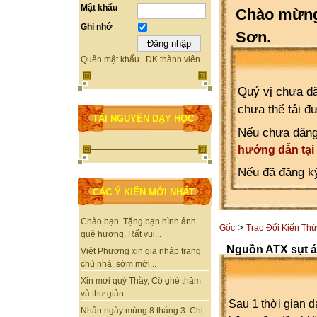
Mật khẩu
Chào mừng 
Ghi nhớ
Sơn.
Quên mật khẩu
ĐK thành viên
Quý vị chưa đă
chưa thể tải đ
TÀI NGUYÊN DẠY HỌC
Nếu chưa đăng
hướng dẫn tại
Nếu đã đăng ký
CÁC Ý KIẾN MỚI NHẤT
Chào bạn. Tặng bạn hình ảnh
>
Gốc
Trao Đổi Kiến Th
quê hương. Rất vui...
Nguồn ATX sụt 
Việt Phương xin gia nhập trang
chủ nhà, sớm mời...
Xin mời quý Thầy, Cô ghé thăm
và thư giản...
Sau 1 thời gian d
Nhân ngày mùng 8 tháng 3. Chị