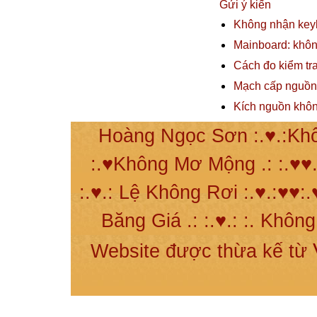
Gửi ý kiến
Không nhận key
Mainboard: khô
Cách đo kiểm tr
Mạch cấp nguồn 
Kích nguồn khôn
Hoàng Ngọc Sơn :.♥.:Khô
:.♥Không Mơ Mộng .: :.♥♥.
:.♥.: Lệ Không Rơi :.♥.:♥♥:.
Băng Giá .: :.♥.: :. Khôn
Website được thừa kế từ