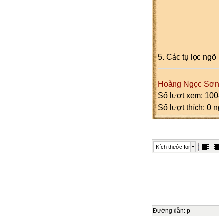
5. Các tụ lọc ngõ
Hoàng Ngọc Sơn
Số lượt xem: 100
Số lượt thích: 0 
Kích thước font
Đường dẫn
:
p