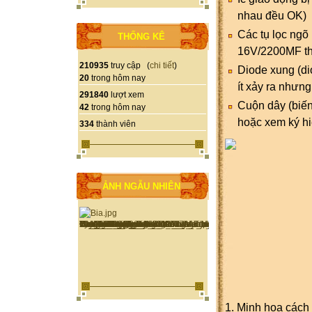
nhau đều OK)
Các tụ lọc ngõ
THỐNG KÊ
16V/2200MF tha
210935
truy cập (
chi tiết
)
Diode xung (di
20
trong hôm nay
ít xảy ra nhưn
291840
lượt xem
Cuộn dây (biến 
42
trong hôm nay
hoặc xem ký hi
334
thành viên
ẢNH NGẪU NHIÊN
1. Minh họa cách 