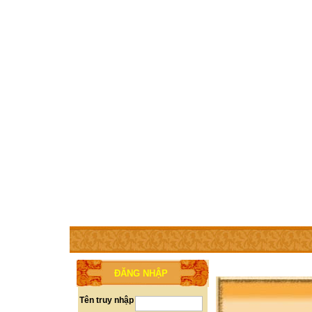
TRANG CHỦ
THÀNH VIÊN
TRỢ GIÚP
WEBSITE 
ĐĂNG NHẬP
Tên truy nhập