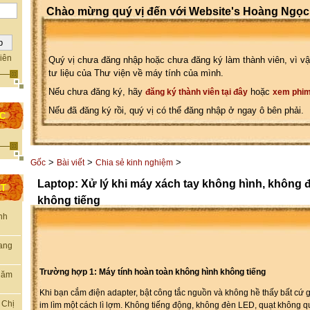
Chào mừng quý vị đến với Website's Hoàng Ngọc
iên
Quý vị chưa đăng nhập hoặc chưa đăng ký làm thành viên, vì vậ
tư liệu của Thư viện về máy tính của mình.
Nếu chưa đăng ký, hãy
hoặc
đăng ký thành viên tại đây
xem phim
Nếu đã đăng ký rồi, quý vị có thể đăng nhập ở ngay ô bên phải.
ỌC
>
>
>
Gốc
Bài viết
Chia sẻ kinh nghiệm
Laptop: Xử lý khi máy xách tay không hình, không 
ẤT
không tiếng
nh
rang
Trường hợp 1: Máy tính hoàn toàn không hình không tiếng
thăm
Khi bạn cắm điện adapter, bật công tắc nguồn và không hề thấy bất cứ g
 Chị
im lìm một cách lì lợm. Không tiếng động, không đèn LED, quạt không 