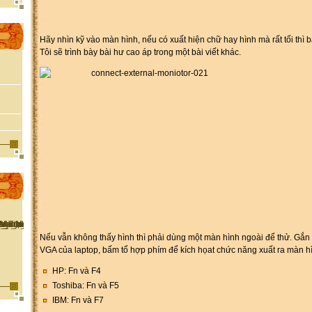
Hãy nhìn kỹ vào màn hình, nếu có xuất hiện chữ hay hình mà rất tối thì b
Tôi sẽ trình bày bài hư cao áp trong một bài viết khác.
Nếu vẫn không thấy hình thì phải dùng một màn hình ngoài để thử. Gắ
VGA của laptop, bấm tổ hợp phím để kích họat chức năng xuất ra màn h
HP: Fn và F4
Toshiba: Fn và F5
IBM: Fn và F7