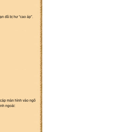
ạn đã bị hư “cao áp”.
n cáp màn hình vào ngõ
ình ngoài: