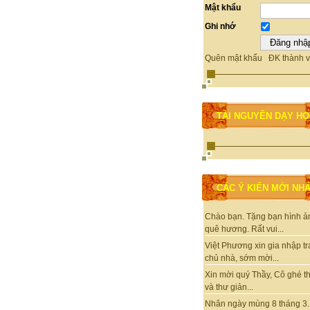
Mật khẩu
Ghi nhớ
Quên mật khẩu
ĐK thành v
TÀI NGUYÊN DẠY H
CÁC Ý KIẾN MỚI NH
Chào bạn. Tặng bạn hình ả
quê hương. Rất vui...
Việt Phương xin gia nhập t
chủ nhà, sớm mời...
Xin mời quý Thầy, Cô ghé 
và thư giản...
Nhân ngày mùng 8 tháng 3.