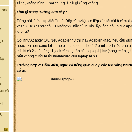
sáng, không hình… nói chung là cái gì cũng không.
rượu
Làm gì trong trường hợp này?
Đừng nói là “bị cúp điện” nhé. Dây cắm điện có tiếp xúc tốt với ổ cắm 
khác. Cục Adapter có OK không? Chắc cú thì lấy lấy đồng hồ đo cục Apda
n
không?
Coi như Adapter OK. Nếu Adapter hư thì thay Adapter khác. Yêu cầu đún
ẬP
hoặc lớn hơn càng tốt. Tháo pin laptop ra, chờ 1-2 phút thử lại (không g
thì chỉ có 2 khả năng: 1 jack cắm nguồn của laptop bị hư (bong chân, gã
nếu không thì tồi tệ rồi mainboard của laptop bị hư.
hầy
Trường hợp 2: Cắm điện, nghe có tiếng quạt quay, các led sáng nhưn
có gì.
.
..
 ...
vui và
ÀNH
..
Ô.