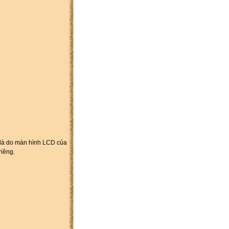
i là do màn hình LCD của
riêng.