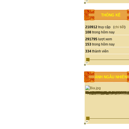
THỐNG KÊ
210912
truy cập (
chi tiết
)
108
trong hôm nay
291795
lượt xem
153
trong hôm nay
334
thành viên
ẢNH NGẪU NHIÊN