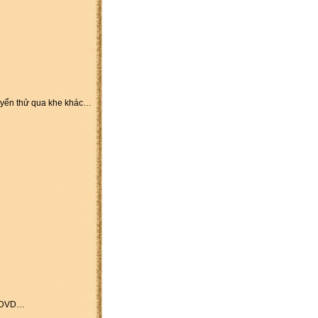
uyển thử qua khe khác…
 ổ DVD…