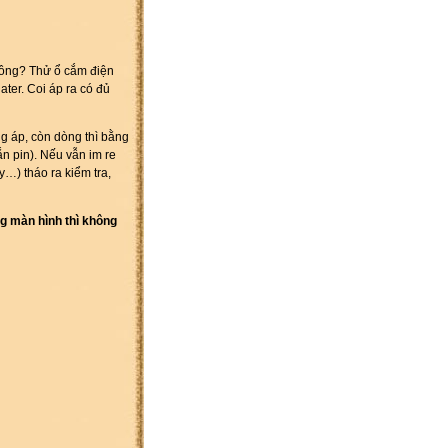
không? Thử ổ cắm điện
ter. Coi áp ra có đủ
g áp, còn dòng thì bằng
ắn pin). Nếu vẫn im re
y…) tháo ra kiểm tra,
g màn hình thì không