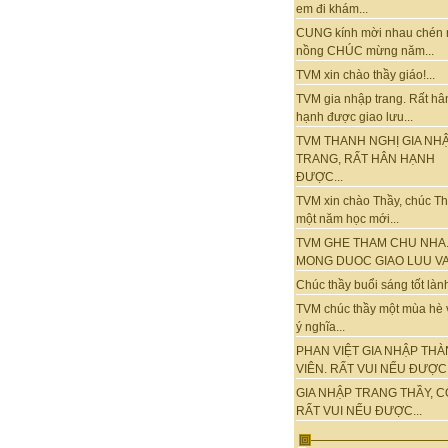
em đi khám...
CUNG kính mời nhau chén 
nồng CHÚC mừng năm...
TVM xin chào thầy giáo!...
TVM gia nhập trang. Rất hâ
hạnh được giao lưu...
TVM THANH NGHỊ GIA NH
TRANG, RẤT HÂN HẠNH
ĐƯỢC...
TVM xin chào Thầy, chúc T
một năm học mới...
TVM GHE THAM CHU NHA
MONG DUOC GIAO LUU VA.
Chúc thầy buổi sáng tốt lành.
TVM chúc thầy một mùa hè 
ý nghĩa...
PHAN VIỆT GIA NHẬP TH
VIÊN. RẤT VUI NẾU ĐƯỢC.
GIA NHẬP TRANG THẦY, C
RẤT VUI NẾU ĐƯỢC...