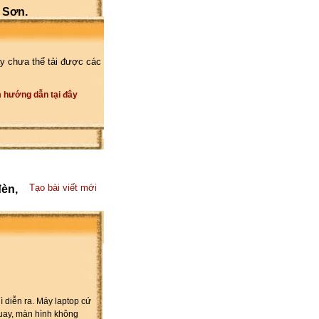
 Sơn.
y chưa thể tải được các
 hướng dẫn tại đây
Tạo bài viết mới
đèn,
ì diễn ra. Máy laptop cứ
quay, màn hình không