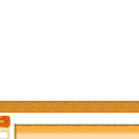
IÊN
TRỢ GIÚP
WEBSITE LIÊN KẾT