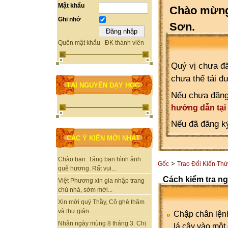
Mật khẩu
Chào mừng 
Ghi nhớ
Sơn.
Quên mật khẩu
ĐK thành viên
Quý vị chưa đă
chưa thể tải đ
TÀI NGUYÊN DẠY HỌC
Nếu chưa đăng
hướng dẫn tại
Nếu đã đăng ký
CÁC Ý KIẾN MỚI NHẤT
Chào bạn. Tặng bạn hình ảnh
>
Gốc
Trao Đổi Kiến Th
quê hương. Rất vui...
Cách kiểm tra n
Việt Phương xin gia nhập trang
chủ nhà, sớm mời...
Xin mời quý Thầy, Cô ghé thăm
và thư giản...
Chập chân lện
Nhân ngày mùng 8 tháng 3. Chị
lá cây vào một