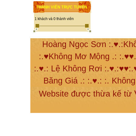
THÀNH VIÊN TRỰC TUYẾN
1 khách và 0 thành viên
Hoàng Ngọc Sơn :.♥.:Khô
:.♥Không Mơ Mộng .: :.♥♥.
:.♥.: Lệ Không Rơi :.♥.:♥♥:.
Băng Giá .: :.♥.: :. Khôn
Website được thừa kế từ