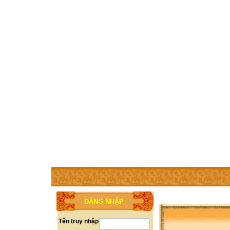
TRANG CHỦ
THÀNH VIÊN
TRỢ GIÚP
WEBSITE 
ĐĂNG NHẬP
Tên truy nhập