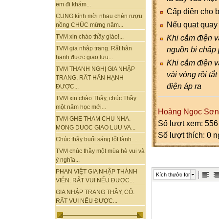
em đi khám...
Cấp điện cho b
CUNG kính mời nhau chén rượu
Nếu quạt quay t
nồng CHÚC mừng năm...
Khi cắm điện v
TVM xin chào thầy giáo!...
nguồn bị chập 
TVM gia nhập trang. Rất hân
hạnh được giao lưu...
Khi cắm điện 
TVM THANH NGHỊ GIA NHẬP
vài vòng rồi tắ
TRANG, RẤT HÂN HẠNH
điện áp ra
ĐƯỢC...
TVM xin chào Thầy, chúc Thầy
một năm học mới...
Hoàng Ngọc Sơn
TVM GHE THAM CHU NHA.
Số lượt xem: 556
MONG DUOC GIAO LUU VA...
Số lượt thích: 0 
Chúc thầy buổi sáng tốt lành. ...
TVM chúc thầy một mùa hè vui và
ý nghĩa...
PHAN VIỆT GIA NHẬP THÀNH
Kích thước font
VIÊN. RẤT VUI NẾU ĐƯỢC...
GIA NHẬP TRANG THẦY, CÔ.
RẤT VUI NẾU ĐƯỢC...