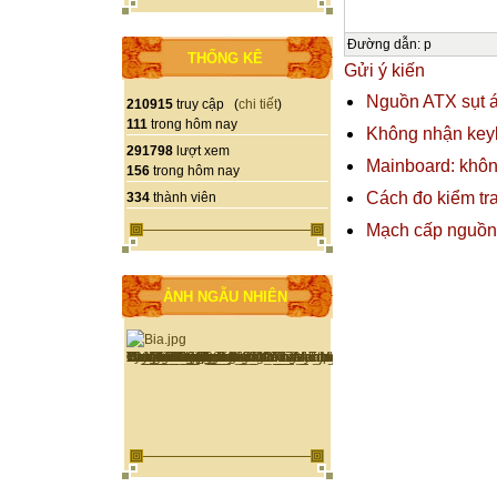
Đường dẫn
:
p
THỐNG KÊ
Gửi ý kiến
Nguồn ATX sụt 
210915
truy cập (
chi tiết
)
111
trong hôm nay
Không nhận key
291798
lượt xem
Mainboard: khô
156
trong hôm nay
Cách đo kiểm tr
334
thành viên
Mạch cấp nguồn 
ẢNH NGẪU NHIÊN