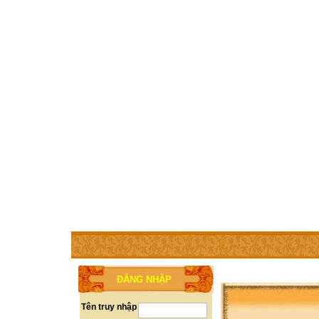
TRANG CHỦ
THÀNH VIÊN
TRỢ GIÚP
WEBSITE 
ĐĂNG NHẬP
Tên truy nhập