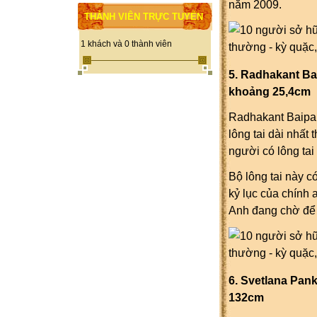
năm 2009.
THÀNH VIÊN TRỰC TUYẾN
1 khách và 0 thành viên
5. Radhakant Baijpa
khoảng 25,4cm
Radhakant Baipai, n
lông tai dài nhất
người có lông tai
Bộ lông tai này c
kỷ lục của chín
Anh đang chờ để mô
6. Svetlana Pankr
132cm