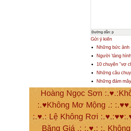
Đường dẫn
:
p
Gửi ý kiến
Những bức ảnh c
Người 'tàng hình
10 chuyện "vợ c
Những câu chuy
Những đám mây 
Hoàng Ngọc Sơn :.♥.:Khô
:.♥Không Mơ Mộng .: :.♥♥.
:.♥.: Lệ Không Rơi :.♥.:♥♥:.
Băng Giá .: :.♥.: :. Khôn