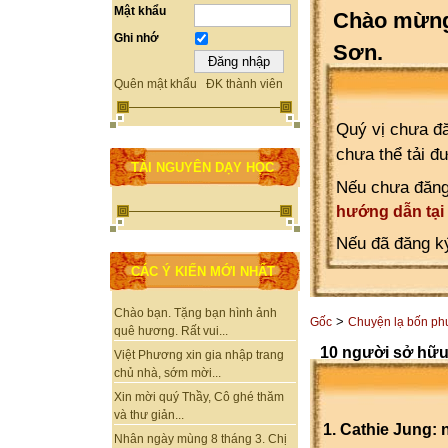
Mật khẩu
Chào mừng 
Ghi nhớ
Sơn.
Quên mật khẩu
ĐK thành viên
Quý vị chưa đă
chưa thể tải đ
TÀI NGUYÊN DẠY HỌC
Nếu chưa đăng
hướng dẫn tại
Nếu đã đăng ký
CÁC Ý KIẾN MỚI NHẤT
Chào bạn. Tặng bạn hình ảnh
>
Gốc
Chuyện lạ bốn p
quê hương. Rất vui...
10 người sở hữu
Việt Phương xin gia nhập trang
chủ nhà, sớm mời...
Xin mời quý Thầy, Cô ghé thăm
và thư giản...
1. Cathie Jung: n
Nhân ngày mùng 8 tháng 3. Chị