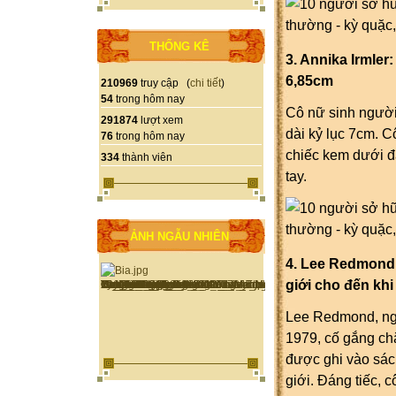
THỐNG KÊ
3. Annika Irmler: n
6,85cm
210969
truy cập (
chi tiết
)
54
trong hôm nay
Cô nữ sinh người 
291874
lượt xem
dài kỷ lục 7cm. C
76
trong hôm nay
chiếc kem dưới đa
334
thành viên
tay.
ẢNH NGẪU NHIÊN
4. Lee Redmond: Gi
giới cho đến khi 
Lee Redmond, ngườ
1979, cố gắng chă
được ghi vào sách
giới. Đáng tiếc, 