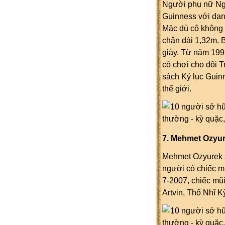
Người phụ nữ N
Guinness với danh h
Mặc dù cô không p
chân dài 1,32m. Ba
giày. Từ năm 199
cô chơi cho đội T
sách Kỷ lục Gui
thế giới.
7. Mehmet Ozyurek
Mehmet Ozyurek sin
người có chiếc mu
7-2007, chiếc mũi
Artvin, Thổ Nhĩ Ky