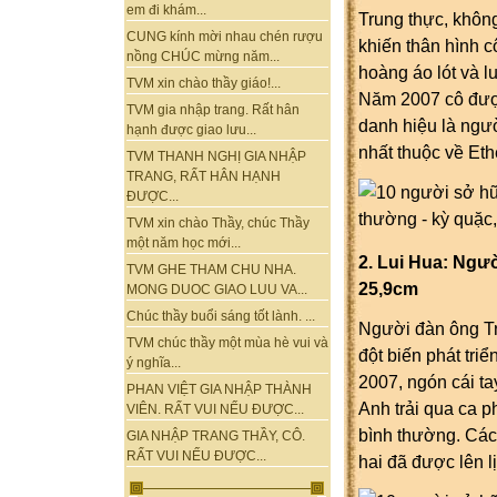
em đi khám...
Trung thực, không
CUNG kính mời nhau chén rượu
khiến thân hình cô
nồng CHÚC mừng năm...
hoàng áo lót và 
TVM xin chào thầy giáo!...
Năm 2007 cô được g
TVM gia nhập trang. Rất hân
danh hiệu là ngườ
hạnh được giao lưu...
nhất thuộc về E
TVM THANH NGHỊ GIA NHẬP
TRANG, RẤT HÂN HẠNH
ĐƯỢC...
TVM xin chào Thầy, chúc Thầy
một năm học mới...
2. Lui Hua: Người 
TVM GHE THAM CHU NHA.
25,9cm
MONG DUOC GIAO LUU VA...
Chúc thầy buổi sáng tốt lành. ...
Người đàn ông Trun
TVM chúc thầy một mùa hè vui và
đột biến phát tri
ý nghĩa...
2007, ngón cái ta
PHAN VIỆT GIA NHẬP THÀNH
Anh trải qua ca phâ
VIÊN. RẤT VUI NẾU ĐƯỢC...
bình thường. Các 
GIA NHẬP TRANG THẦY, CÔ.
RẤT VUI NẾU ĐƯỢC...
hai đã được lên li