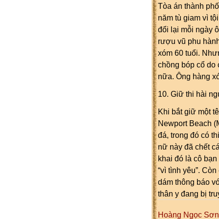
Tòa án thành phố
năm tù giam vì tộ
đổi lại mỗi ngày 
rượu vũ phu hành
xóm 60 tuổi. Nhưn
chồng bóp cổ do c
nữa. Ông hàng xó
10. Giữ thi hài n
Khi bắt giữ một t
Newport Beach (M
đá, trong đó có t
nữ này đã chết c
khai đó là cô bạn
“vì tình yêu”. Cò
dám thông báo với
thân y đang bị tru
Hoàng Ngọc Sơn