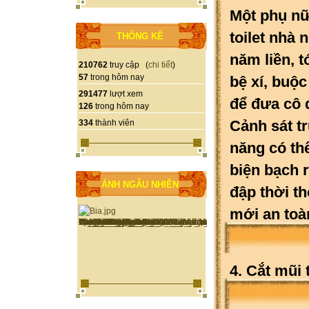
Một phụ nữ
toilet nhà 
THỐNG KÊ
năm liền, 
210762
truy cập (
chi tiết
)
57
trong hôm nay
bệ xí, buộc
291477
lượt xem
để đưa cô 
126
trong hôm nay
Cảnh sát t
334
thành viên
năng có thể
biện bạch 
ẢNH NGẪU NHIÊN
đập thời th
mới an toà
4. Cắt mũi 