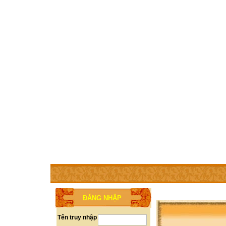
TRANG CHỦ
THÀNH VIÊN
TRỢ GIÚP
WEBSITE 
ĐĂNG NHẬP
Tên truy nhập