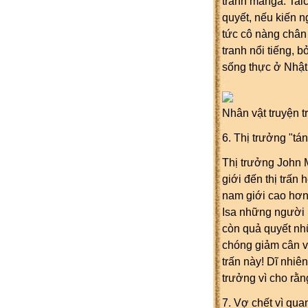
tranh manga. Taic
quyết, nếu kiến n
tức cô nàng chân 
tranh nổi tiếng, 
sống thực ở Nhật
Nhân vật truyện 
6. Thị trưởng "tá
Thị trưởng John 
giới đến thị trấn
nam giới cao hơn
Isa những người 
còn quả quyết nh
chóng giảm cân v
trấn này! Dĩ nhiên
trưởng vì cho rằ
7. Vợ chết vì qua