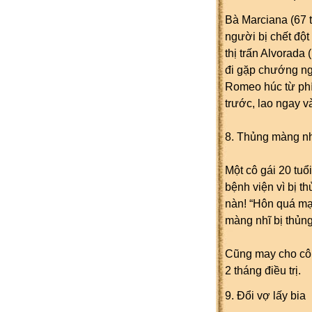
Bà Marciana (67 t
người bị chết đột
thị trấn Alvorada
đi gặp chướng ngại
Romeo húc từ phía
trước, lao ngay v
8. Thủng màng nh
Một cô gái 20 tu
bệnh viện vì bị t
nàn!
“Hôn quá mạn
màng nhĩ bị thủng
Cũng may cho cô g
2 tháng điều trị.
9. Đổi vợ lấy bia