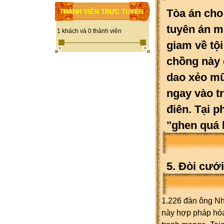
Tòa án cho 
THÀNH VIÊN TRỰC TUYẾN
tuyên án m
1 khách và 0 thành viên
giam về tộ
chồng này 
dao xẻo mũi
ngay vào tr
điên. Tại p
"ghen quá 
5. Đòi cưới
1.226 đàn ông Nh
này hợp pháp hóa