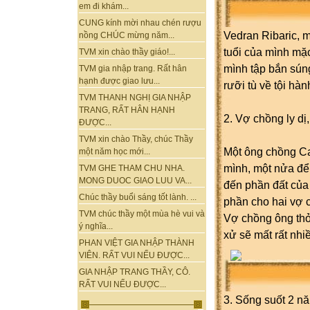
em đi khám...
CUNG kính mời nhau chén rượu
Vedran Ribaric, m
nồng CHÚC mừng năm...
tuổi của mình mặc
TVM xin chào thầy giáo!...
mình tập bắn súng
TVM gia nhập trang. Rất hân
hạnh được giao lưu...
rưỡi tù về tội hà
TVM THANH NGHỊ GIA NHẬP
TRANG, RẤT HÂN HẠNH
2. Vợ chồng ly dị
ĐƯỢC...
TVM xin chào Thầy, chúc Thầy
Một ông chồng Ca
một năm học mới...
mình, một nửa để l
TVM GHE THAM CHU NHA.
MONG DUOC GIAO LUU VA...
đến phần đất của
Chúc thầy buổi sáng tốt lành. ...
phần cho hai vợ c
TVM chúc thầy một mùa hè vui và
Vợ chồng ông thỏ
ý nghĩa...
xử sẽ mất rất nhiề
PHAN VIỆT GIA NHẬP THÀNH
VIÊN. RẤT VUI NẾU ĐƯỢC...
GIA NHẬP TRANG THẦY, CÔ.
RẤT VUI NẾU ĐƯỢC...
3. Sống suốt 2 năm