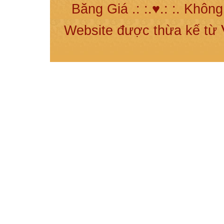
Băng Giá .: :.♥.: :. Khôn
Website được thừa kế từ