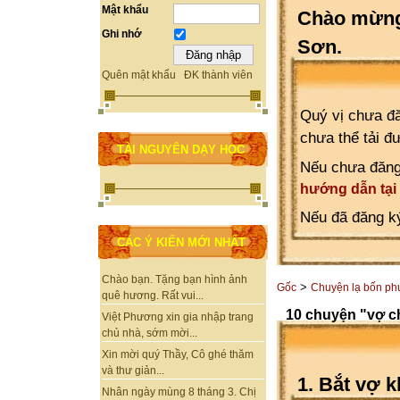
Mật khẩu
Chào mừng 
Ghi nhớ
Sơn.
Quên mật khẩu
ĐK thành viên
Quý vị chưa đă
chưa thể tải đ
TÀI NGUYÊN DẠY HỌC
Nếu chưa đăng
hướng dẫn tại
Nếu đã đăng ký
CÁC Ý KIẾN MỚI NHẤT
Chào bạn. Tặng bạn hình ảnh
>
Gốc
Chuyện lạ bốn p
quê hương. Rất vui...
10 chuyện "vợ c
Việt Phương xin gia nhập trang
chủ nhà, sớm mời...
Xin mời quý Thầy, Cô ghé thăm
và thư giản...
1. Bắt vợ k
Nhân ngày mùng 8 tháng 3. Chị