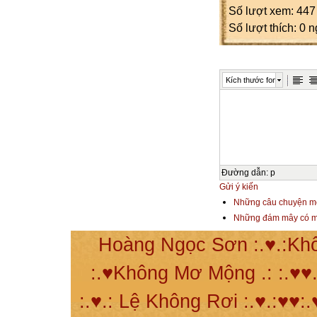
Số lượt xem: 447
Số lượt thích: 0 
Kích thước font
Đường dẫn
:
p
Gửi ý kiến
Những câu chuyện m
Những đám mây có m
Hoàng Ngọc Sơn :.♥.:Khô
:.♥Không Mơ Mộng .: :.♥♥.
:.♥.: Lệ Không Rơi :.♥.:♥♥:.