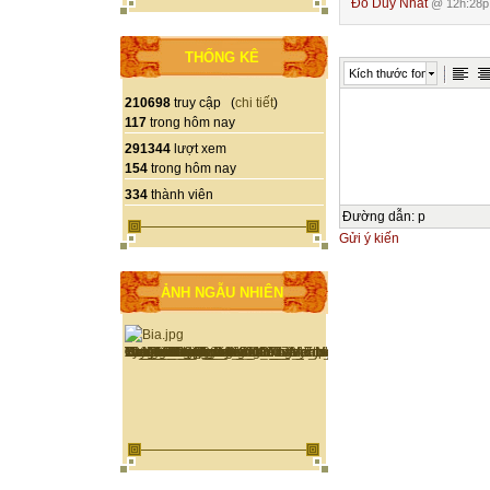
Đỗ Duy Nhất
@ 12h:28p 
THỐNG KÊ
Kích thước font
210698
truy cập (
chi tiết
)
117
trong hôm nay
291344
lượt xem
154
trong hôm nay
334
thành viên
Đường dẫn
:
p
Gửi ý kiến
ẢNH NGẪU NHIÊN