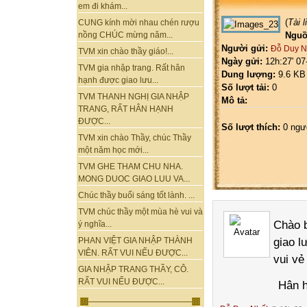
em đi khám...
(
Tài 
CUNG kính mời nhau chén rượu
Nguồ
nồng CHÚC mừng năm...
Người gửi:
Đỗ Duy N
TVM xin chào thầy giáo!...
Ngày gửi:
12h:27' 07
TVM gia nhập trang. Rất hân
Dung lượng:
9.6 KB
hạnh được giao lưu...
Số lượt tải:
0
TVM THANH NGHỊ GIA NHẬP
Mô tả:
TRANG, RẤT HÂN HẠNH
ĐƯỢC...
Số lượt thích:
0 ngư
TVM xin chào Thầy, chúc Thầy
một năm học mới...
TVM GHE THAM CHU NHA.
MONG DUOC GIAO LUU VA...
Chúc thầy buổi sáng tốt lành. ...
TVM chúc thầy một mùa hè vui và
Chào b
ý nghĩa...
giao l
PHAN VIỆT GIA NHẬP THÀNH
VIÊN. RẤT VUI NẾU ĐƯỢC...
vui vẻ
GIA NHẬP TRANG THẦY, CÔ.
RẤT VUI NẾU ĐƯỢC...
Hân hạnh đư