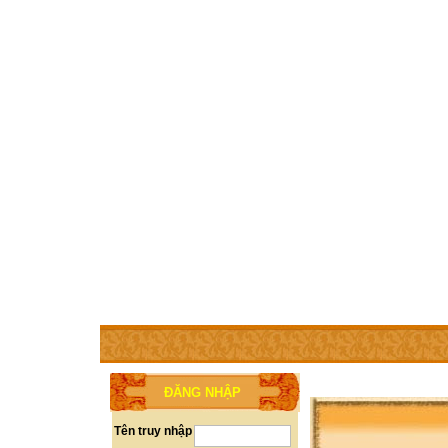
TRANG CHỦ
THÀNH VIÊN
TRỢ GIÚP
WEBSITE 
ĐĂNG NHẬP
Tên truy nhập