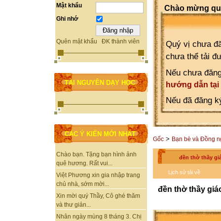
Mật khẩu
Chào mừng quý
Ghi nhớ
Quên mật khẩu
ĐK thành viên
Quý vị chưa đă
chưa thể tải đ
Nếu chưa đăng
TÀI NGUYÊN DẠY HỌC
hướng dẫn tại
Nếu đã đăng ký
CÁC Ý KIẾN MỚI NHẤT
>
Gốc
Bạn bè và Đồng n
Chào bạn. Tặng bạn hình ảnh
đền thờ thầy gi
quê hương. Rất vui...
Lịch sử tải về
Việt Phương xin gia nhập trang
chủ nhà, sớm mời...
đền thờ thầy gi
Xin mời quý Thầy, Cô ghé thăm
và thư giản...
Nhân ngày mùng 8 tháng 3. Chị