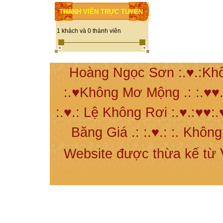
THÀNH VIÊN TRỰC TUYẾN
1 khách và 0 thành viên
Hoàng Ngọc Sơn :.♥.:Khô
:.♥Không Mơ Mộng .: :.♥♥.
:.♥.: Lệ Không Rơi :.♥.:♥♥:.
Băng Giá .: :.♥.: :. Khôn
Website được thừa kế từ