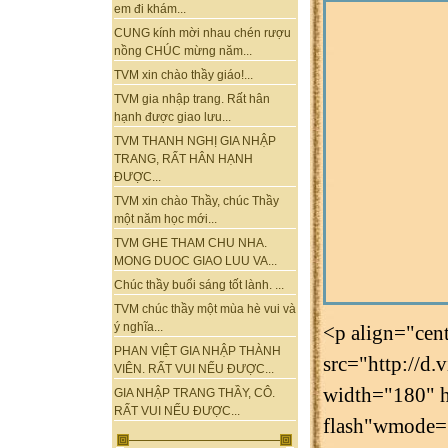
em đi khám...
CUNG kính mời nhau chén rượu
nồng CHÚC mừng năm...
TVM xin chào thầy giáo!...
TVM gia nhập trang. Rất hân
hạnh được giao lưu...
TVM THANH NGHỊ GIA NHẬP
TRANG, RẤT HÂN HẠNH
ĐƯỢC...
TVM xin chào Thầy, chúc Thầy
một năm học mới...
TVM GHE THAM CHU NHA.
MONG DUOC GIAO LUU VA...
Chúc thầy buổi sáng tốt lành. ...
TVM chúc thầy một mùa hè vui và
ý nghĩa...
<p align="ce
PHAN VIỆT GIA NHẬP THÀNH
src="http://d
VIÊN. RẤT VUI NẾU ĐƯỢC...
width="180" h
GIA NHẬP TRANG THẦY, CÔ.
RẤT VUI NẾU ĐƯỢC...
flash"wmode="