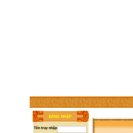
TRANG CHỦ
THÀNH VIÊN
TRỢ GIÚP
WEBSITE 
ĐĂNG NHẬP
Tên truy nhập