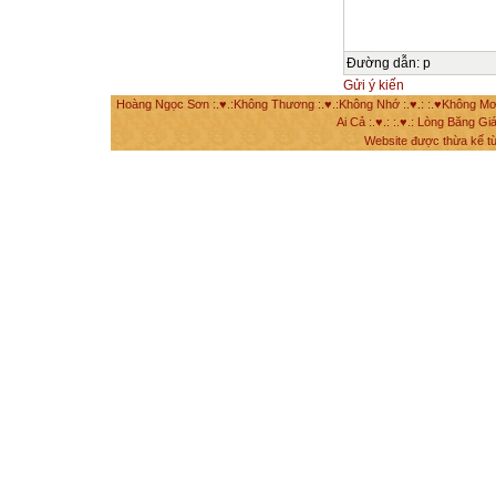
Đường dẫn
:
p
Gửi ý kiến
Hoàng Ngọc Sơn :.♥.:Không Thương :.♥.:Không Nhớ :.♥.: :.♥Không Mơ Mộ
Ai Cả :.♥.: :.♥.: Lòng Băng Giá
Website được thừa kế t