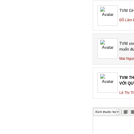
TVM GH
Đỗ Lâm 
TVM xin
muốn đư
Mai Ngọc
TVM TH
VỚI QU
Lê Thị T
Kích thước font