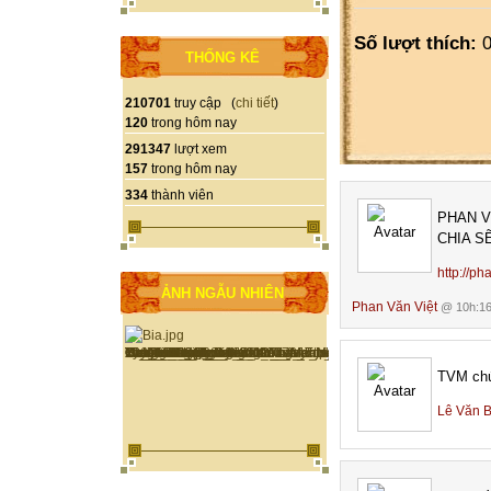
Số lượt thích:
0
THỐNG KÊ
210701
truy cập (
chi tiết
)
120
trong hôm nay
291347
lượt xem
157
trong hôm nay
334
thành viên
PHAN V
CHIA S
http://ph
ẢNH NGẪU NHIÊN
Phan Văn Việt
@ 10h:16
TVM chú
Lê Văn 