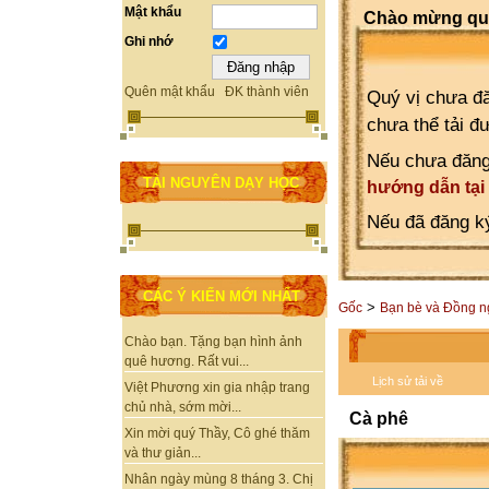
Mật khẩu
Chào mừng quý
Ghi nhớ
Quên mật khẩu
ĐK thành viên
Quý vị chưa đă
chưa thể tải đ
Nếu chưa đăng
TÀI NGUYÊN DẠY HỌC
hướng dẫn tại
Nếu đã đăng ký
CÁC Ý KIẾN MỚI NHẤT
>
Gốc
Bạn bè và Đồng n
Chào bạn. Tặng bạn hình ảnh
quê hương. Rất vui...
Lịch sử tải về
Việt Phương xin gia nhập trang
chủ nhà, sớm mời...
Cà phê
Xin mời quý Thầy, Cô ghé thăm
và thư giản...
Nhân ngày mùng 8 tháng 3. Chị