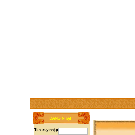
TRANG CHỦ
THÀNH VIÊN
TRỢ GIÚP
WEBSITE 
ĐĂNG NHẬP
Tên truy nhập