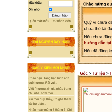
Mật khẩu
Chào mừng quý
Ghi nhớ
Quên mật khẩu
ĐK thành viên
Quý vị chưa đă
chưa thể tải đ
Nếu chưa đăng
TÀI NGUYÊN DẠY HỌC
hướng dẫn tại
Nếu đã đăng ký
CÁC Ý KIẾN MỚI NHẤT
Gốc
>
Tư liệu
>
T
Chào bạn. Tặng bạn hình ảnh
quê hương. Rất vui...
Việt Phương xin gia nhập trang
chủ nhà, sớm mời...
Xin mời quý Thầy, Cô ghé thăm
và thư giản...
Nhân ngày mùng 8 tháng 3. Chị