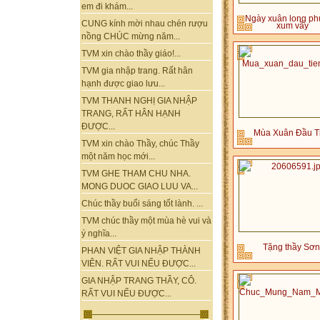
em đi khám...
Ngày xuân long p
CUNG kính mời nhau chén rượu
xum vầy
nồng CHÚC mừng năm...
TVM xin chào thầy giáo!...
TVM gia nhập trang. Rất hân
hạnh được giao lưu...
TVM THANH NGHỊ GIA NHẬP
TRANG, RẤT HÂN HẠNH
ĐƯỢC...
Mùa Xuân Đầu T
TVM xin chào Thầy, chúc Thầy
một năm học mới...
TVM GHE THAM CHU NHA.
MONG DUOC GIAO LUU VA...
Chúc thầy buổi sáng tốt lành. ...
TVM chúc thầy một mùa hè vui và
ý nghĩa...
Tặng thầy Sơn
PHAN VIỆT GIA NHẬP THÀNH
VIÊN. RẤT VUI NẾU ĐƯỢC...
GIA NHẬP TRANG THẦY, CÔ.
RẤT VUI NẾU ĐƯỢC...