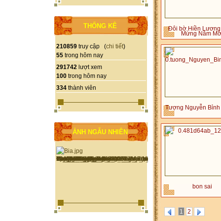
THỐNG KÊ
Đôi bờ Hiền Lương
Mừng Năm Mớ
210859
truy cập (
chi tiết
)
55
trong hôm nay
291742
lượt xem
100
trong hôm nay
334
thành viên
Tượng Nguyễn Bỉnh
ẢNH NGẪU NHIÊN
bon sai
1
2