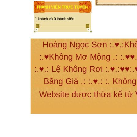
THÀNH VIÊN TRỰC TUYẾN
1 khách và 0 thành viên
Hoàng Ngọc Sơn :.♥.:Khô
:.♥Không Mơ Mộng .: :.♥♥.
:.♥.: Lệ Không Rơi :.♥.:♥♥:.
Băng Giá .: :.♥.: :. Khôn
Website được thừa kế từ